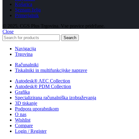
Košarica
Seznam želja
Primerjalnik
© 2025, CGS Plus Trgovina. Vse pravice pridržane.
Close
Search
Navigacija
Trgovina
Računalniki
Tiskalniki in multifunkcijske naprave
Autodesk® AEC Collection
Autodesk® PDM Collection
Grafika
Specializirana računalniška izobraževanja
3D tiskanje
Podpora uporabnikom
O nas
Wishlist
Compare
Login / Register