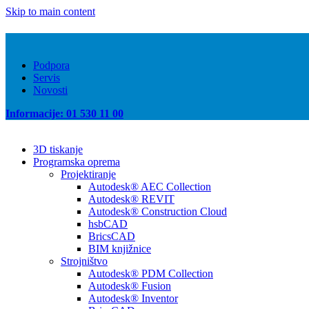
Skip to main content
Podpora
Servis
Novosti
Informacije: 01 530 11 00
3D tiskanje
Programska oprema
Projektiranje
Autodesk® AEC Collection
Autodesk® REVIT
Autodesk® Construction Cloud
hsbCAD
BricsCAD
BIM knjižnice
Strojništvo
Autodesk® PDM Collection
Autodesk® Fusion
Autodesk® Inventor