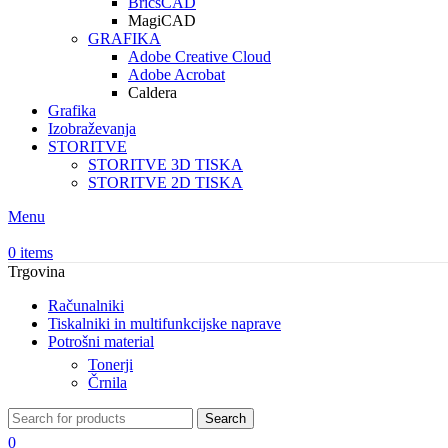
BricsCAD
MagiCAD
GRAFIKA
Adobe Creative Cloud
Adobe Acrobat
Caldera
Grafika
Izobraževanja
STORITVE
STORITVE 3D TISKA
STORITVE 2D TISKA
Menu
0
items
Trgovina
Računalniki
Tiskalniki in multifunkcijske naprave
Potrošni material
Tonerji
Črnila
Search
0