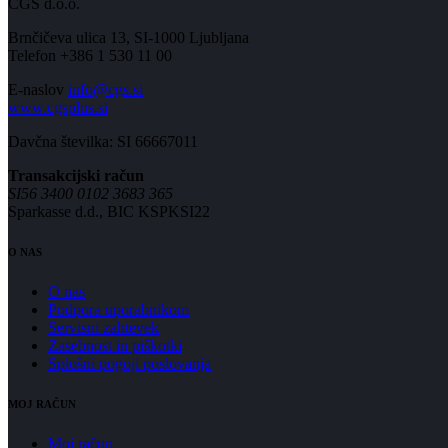
CGS d.o.o.
Brnčičeva ulica 13, SI-1000 Ljubljana
Telefon +386 1 530 11 00
E-naslov
info@cgs.si
www.cgsplus.si
Davčna številka: SI 66667011
Transakcijski račun
SI56 3400 0102 3683 365
Sparkasse d.d., BIC KSPKSI22
O NAS
O nas
Podpora uporabnikom
Servisni zahtevek
Zasebnost in piškotki
Splošni pogoji poslovanja
MOJ RAČUN
Moj račun