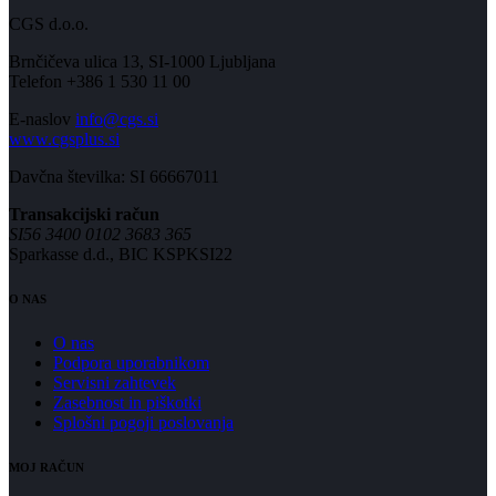
CGS d.o.o.
Brnčičeva ulica 13, SI-1000 Ljubljana
Telefon +386 1 530 11 00
E-naslov
info@cgs.si
www.cgsplus.si
Davčna številka: SI 66667011
Transakcijski račun
SI56 3400 0102 3683 365
Sparkasse d.d., BIC KSPKSI22
O NAS
O nas
Podpora uporabnikom
Servisni zahtevek
Zasebnost in piškotki
Splošni pogoji poslovanja
MOJ RAČUN