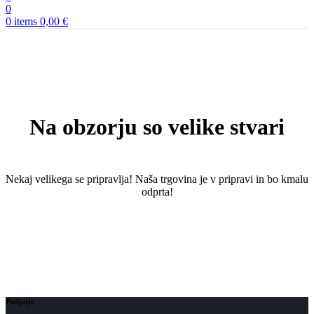
0
0
items
0,00
€
Na obzorju so velike stvari
Nekaj ​​velikega se pripravlja! Naša trgovina je v pripravi in ​​bo kmalu
odprta!
Podjetje