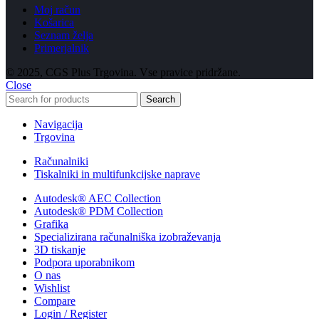
Moj račun
Košarica
Seznam želja
Primerjalnik
© 2025, CGS Plus Trgovina. Vse pravice pridržane.
Close
Search
Navigacija
Trgovina
Računalniki
Tiskalniki in multifunkcijske naprave
Autodesk® AEC Collection
Autodesk® PDM Collection
Grafika
Specializirana računalniška izobraževanja
3D tiskanje
Podpora uporabnikom
O nas
Wishlist
Compare
Login / Register