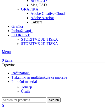
BricsCAD
MagiCAD
GRAFIKA
Adobe Creative Cloud
Adobe Acrobat
Caldera
Grafika
Izobraževanja
STORITVE
STORITVE 3D TISKA
STORITVE 2D TISKA
Menu
0
items
Trgovina
Računalniki
Tiskalniki in multifunkcijske naprave
Potrošni material
Tonerji
Črnila
Search
0