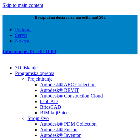
Skip to main content
Brezplačna dostava za naročila nad 50€
Podpora
Servis
Novosti
Informacije: 01 530 11 00
3D tiskanje
Programska oprema
Projektiranje
Autodesk® AEC Collection
Autodesk® REVIT
Autodesk® Construction Cloud
hsbCAD
BricsCAD
BIM knjižnice
Strojništvo
Autodesk® PDM Collection
Autodesk® Fusion
Autodesk® Inventor