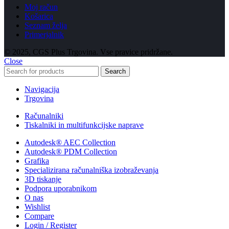
Moj račun
Košarica
Seznam želja
Primerjalnik
© 2025, CGS Plus Trgovina. Vse pravice pridržane.
Close
Search
Navigacija
Trgovina
Računalniki
Tiskalniki in multifunkcijske naprave
Autodesk® AEC Collection
Autodesk® PDM Collection
Grafika
Specializirana računalniška izobraževanja
3D tiskanje
Podpora uporabnikom
O nas
Wishlist
Compare
Login / Register