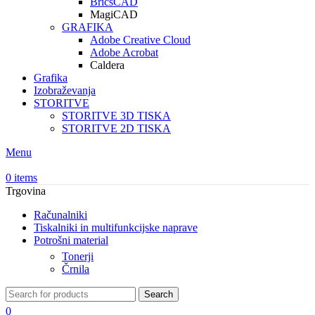
BricsCAD
MagiCAD
GRAFIKA
Adobe Creative Cloud
Adobe Acrobat
Caldera
Grafika
Izobraževanja
STORITVE
STORITVE 3D TISKA
STORITVE 2D TISKA
Menu
0
items
Trgovina
Računalniki
Tiskalniki in multifunkcijske naprave
Potrošni material
Tonerji
Črnila
Search
0