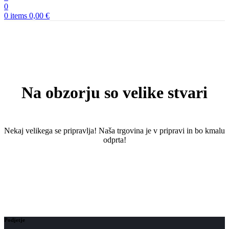
0
0
items
0,00
€
Na obzorju so velike stvari
Nekaj ​​velikega se pripravlja! Naša trgovina je v pripravi in ​​bo kmalu
odprta!
Podjetje