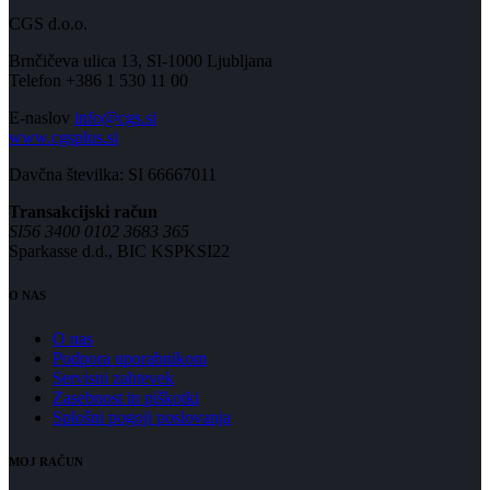
CGS d.o.o.
Brnčičeva ulica 13, SI-1000 Ljubljana
Telefon +386 1 530 11 00
E-naslov
info@cgs.si
www.cgsplus.si
Davčna številka: SI 66667011
Transakcijski račun
SI56 3400 0102 3683 365
Sparkasse d.d., BIC KSPKSI22
O NAS
O nas
Podpora uporabnikom
Servisni zahtevek
Zasebnost in piškotki
Splošni pogoji poslovanja
MOJ RAČUN