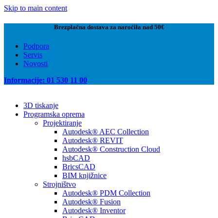
Skip to main content
Brezplačna dostava za naročila nad 50€
Podpora
Servis
Novosti
Informacije: 01 530 11 00
3D tiskanje
Programska oprema
Projektiranje
Autodesk® AEC Collection
Autodesk® REVIT
Autodesk® Construction Cloud
hsbCAD
BricsCAD
BIM knjižnice
Strojništvo
Autodesk® PDM Collection
Autodesk® Fusion
Autodesk® Inventor