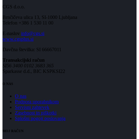
CGS d.o.o.
Brnčičeva ulica 13, SI-1000 Ljubljana
Telefon +386 1 530 11 00
E-naslov
info@cgs.si
www.cgsplus.si
Davčna številka: SI 66667011
Transakcijski račun
SI56 3400 0102 3683 365
Sparkasse d.d., BIC KSPKSI22
O NAS
O nas
Podpora uporabnikom
Servisni zahtevek
Zasebnost in piškotki
Splošni pogoji poslovanja
MOJ RAČUN