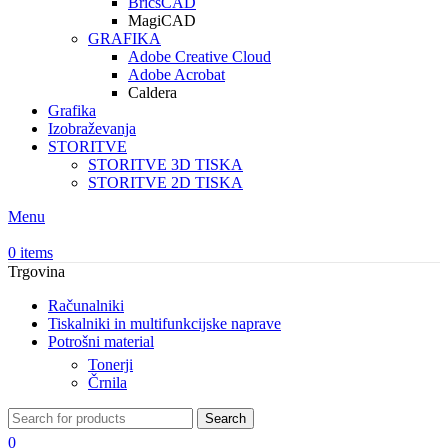
BricsCAD
MagiCAD
GRAFIKA
Adobe Creative Cloud
Adobe Acrobat
Caldera
Grafika
Izobraževanja
STORITVE
STORITVE 3D TISKA
STORITVE 2D TISKA
Menu
0
items
Trgovina
Računalniki
Tiskalniki in multifunkcijske naprave
Potrošni material
Tonerji
Črnila
Search
0