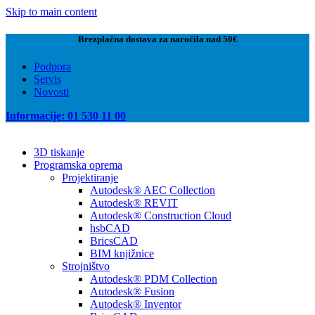
Skip to main content
Brezplačna dostava za naročila nad 50€
Podpora
Servis
Novosti
Informacije: 01 530 11 00
3D tiskanje
Programska oprema
Projektiranje
Autodesk® AEC Collection
Autodesk® REVIT
Autodesk® Construction Cloud
hsbCAD
BricsCAD
BIM knjižnice
Strojništvo
Autodesk® PDM Collection
Autodesk® Fusion
Autodesk® Inventor