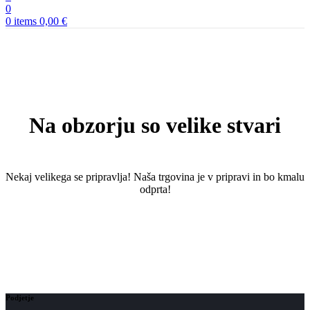
0
0
items
0,00
€
Na obzorju so velike stvari
Nekaj ​​velikega se pripravlja! Naša trgovina je v pripravi in ​​bo kmalu
odprta!
Podjetje