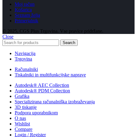
Moj račun
Košarica
Seznam želja
Primerjalnik
© 2025, CGS Plus Trgovina. Vse pravice pridržane.
Close
Search
Navigacija
Trgovina
Računalniki
Tiskalniki in multifunkcijske naprave
Autodesk® AEC Collection
Autodesk® PDM Collection
Grafika
Specializirana računalniška izobraževanja
3D tiskanje
Podpora uporabnikom
O nas
Wishlist
Compare
Login / Register