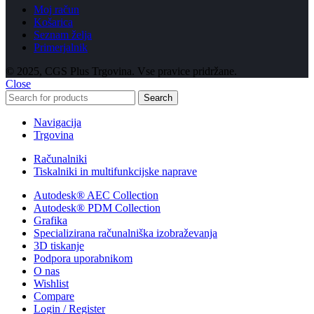
Moj račun
Košarica
Seznam želja
Primerjalnik
© 2025, CGS Plus Trgovina. Vse pravice pridržane.
Close
Search
Navigacija
Trgovina
Računalniki
Tiskalniki in multifunkcijske naprave
Autodesk® AEC Collection
Autodesk® PDM Collection
Grafika
Specializirana računalniška izobraževanja
3D tiskanje
Podpora uporabnikom
O nas
Wishlist
Compare
Login / Register