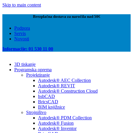
Skip to main content
Brezplačna dostava za naročila nad 50€
Podpora
Servis
Novosti
Informacije: 01 530 11 00
3D tiskanje
Programska oprema
Projektiranje
Autodesk® AEC Collection
Autodesk® REVIT
Autodesk® Construction Cloud
hsbCAD
BricsCAD
BIM knjižnice
Strojništvo
Autodesk® PDM Collection
Autodesk® Fusion
Autodesk® Inventor