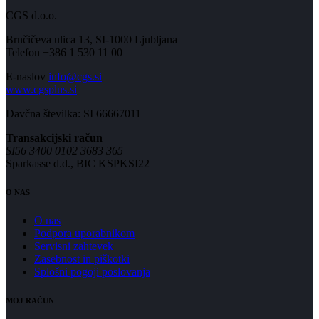
CGS d.o.o.
Brnčičeva ulica 13, SI-1000 Ljubljana
Telefon +386 1 530 11 00
E-naslov
info@cgs.si
www.cgsplus.si
Davčna številka: SI 66667011
Transakcijski račun
SI56 3400 0102 3683 365
Sparkasse d.d., BIC KSPKSI22
O NAS
O nas
Podpora uporabnikom
Servisni zahtevek
Zasebnost in piškotki
Splošni pogoji poslovanja
MOJ RAČUN