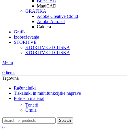
BricsCAD
MagiCAD
GRAFIKA
Adobe Creative Cloud
Adobe Acrobat
Caldera
Grafika
Izobraževanja
STORITVE
STORITVE 3D TISKA
STORITVE 2D TISKA
Menu
0
items
Trgovina
Računalniki
Tiskalniki in multifunkcijske naprave
Potrošni material
Tonerji
Črnila
Search
0