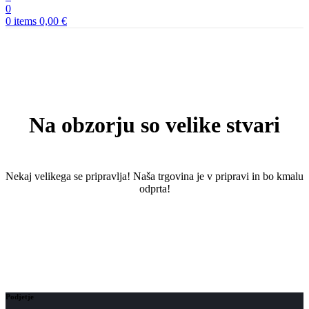
0
0
items
0,00
€
Na obzorju so velike stvari
Nekaj ​​velikega se pripravlja! Naša trgovina je v pripravi in ​​bo kmalu
odprta!
Podjetje