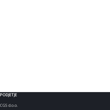
PODJETJE
CGS d.o.o.