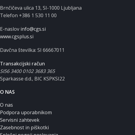
Brnčičeva ulica 13, SI-1000 Ljubljana
Telefon +386 1 530 11 00
E-naslov
info@cgs.si
www.cgsplus.si
Davčna številka: SI 66667011
Transakcijski račun
SI56 3400 0102 3683 365
Sparkasse d.d., BIC KSPKSI22
O NAS
O nas
Podpora uporabnikom
Servisni zahtevek
Zasebnost in piškotki