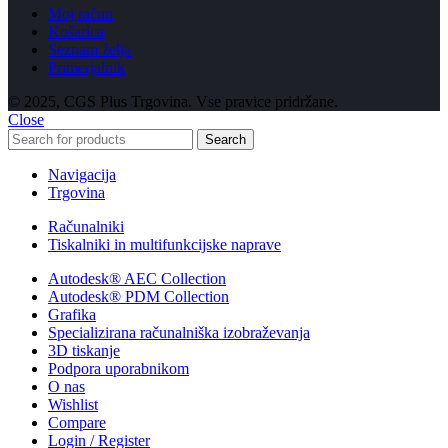
Moj račun
Košarica
Seznam želja
Primerjalnik
© 2025, CGS Plus Trgovina. Vse pravice pridržane.
Close
Search
Navigacija
Trgovina
Računalniki
Tiskalniki in multifunkcijske naprave
Autodesk® AEC Collection
Autodesk® PDM Collection
Grafika
Specializirana računalniška izobraževanja
3D tiskanje
Podpora uporabnikom
O nas
Wishlist
Compare
Login / Register