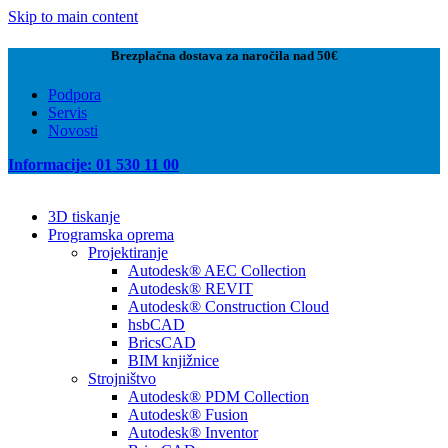
Skip to main content
Brezplačna dostava za naročila nad 50€
Podpora
Servis
Novosti
Informacije: 01 530 11 00
3D tiskanje
Programska oprema
Projektiranje
Autodesk® AEC Collection
Autodesk® REVIT
Autodesk® Construction Cloud
hsbCAD
BricsCAD
BIM knjižnice
Strojništvo
Autodesk® PDM Collection
Autodesk® Fusion
Autodesk® Inventor