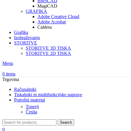
BricsCAD
MagiCAD
GRAFIKA
Adobe Creative Cloud
Adobe Acrobat
Caldera
Grafika
Izobraževanja
STORITVE
STORITVE 3D TISKA
STORITVE 2D TISKA
Menu
0
items
Trgovina
Računalniki
Tiskalniki in multifunkcijske naprave
Potrošni material
Tonerji
Črnila
Search
0