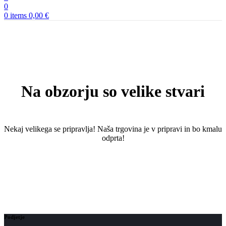
0
0
items
0,00
€
Na obzorju so velike stvari
Nekaj ​​velikega se pripravlja! Naša trgovina je v pripravi in ​​bo kmalu
odprta!
Podjetje