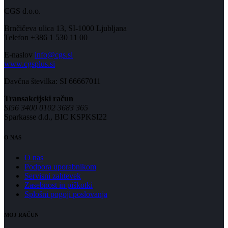
CGS d.o.o.
Brnčičeva ulica 13, SI-1000 Ljubljana
Telefon +386 1 530 11 00
E-naslov
info@cgs.si
www.cgsplus.si
Davčna številka: SI 66667011
Transakcijski račun
SI56 3400 0102 3683 365
Sparkasse d.d., BIC KSPKSI22
O NAS
O nas
Podpora uporabnikom
Servisni zahtevek
Zasebnost in piškotki
Splošni pogoji poslovanja
MOJ RAČUN