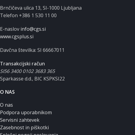
Brnčičeva ulica 13, SI-1000 Ljubljana
Telefon +386 1 530 11 00
E-naslov
info@cgs.si
www.cgsplus.si
Davčna številka: SI 66667011
Transakcijski račun
SI56 3400 0102 3683 365
Sparkasse d.d., BIC KSPKSI22
O NAS
O nas
Podpora uporabnikom
Servisni zahtevek
Zasebnost in piškotki