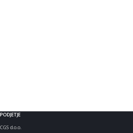
PODJETJE
CGS d.o.o.