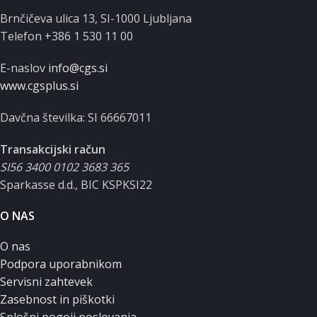
Brnčičeva ulica 13, SI-1000 Ljubljana
Telefon +386 1 530 11 00
E-naslov
info@cgs.si
www.cgsplus.si
Davčna številka: SI 66667011
Transakcijski račun
SI56 3400 0102 3683 365
Sparkasse d.d., BIC KSPKSI22
O NAS
O nas
Podpora uporabnikom
Servisni zahtevek
Zasebnost in piškotki