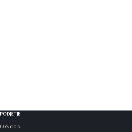
PODJETJE
CGS d.o.o.