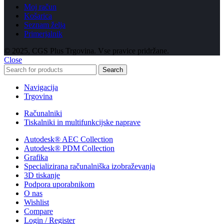
Moj račun
Košarica
Seznam želja
Primerjalnik
© 2025, CGS Plus Trgovina. Vse pravice pridržane.
Close
Search
Navigacija
Trgovina
Računalniki
Tiskalniki in multifunkcijske naprave
Autodesk® AEC Collection
Autodesk® PDM Collection
Grafika
Specializirana računalniška izobraževanja
3D tiskanje
Podpora uporabnikom
O nas
Wishlist
Compare
Login / Register