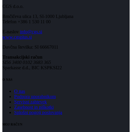
CGS d.o.o.
Brnčičeva ulica 13, SI-1000 Ljubljana
Telefon +386 1 530 11 00
E-naslov
info@cgs.si
www.cgsplus.si
Davčna številka: SI 66667011
Transakcijski račun
SI56 3400 0102 3683 365
Sparkasse d.d., BIC KSPKSI22
O NAS
O nas
Podpora uporabnikom
Servisni zahtevek
Zasebnost in piškotki
Splošni pogoji poslovanja
MOJ RAČUN