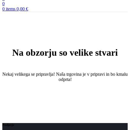
0
0
items
0,00
€
Na obzorju so velike stvari
Nekaj ​​velikega se pripravlja! Naša trgovina je v pripravi in ​​bo kmalu
odprta!
Podjetje