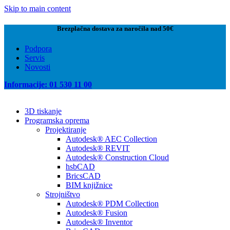
Skip to main content
Brezplačna dostava za naročila nad 50€
Podpora
Servis
Novosti
Informacije: 01 530 11 00
3D tiskanje
Programska oprema
Projektiranje
Autodesk® AEC Collection
Autodesk® REVIT
Autodesk® Construction Cloud
hsbCAD
BricsCAD
BIM knjižnice
Strojništvo
Autodesk® PDM Collection
Autodesk® Fusion
Autodesk® Inventor