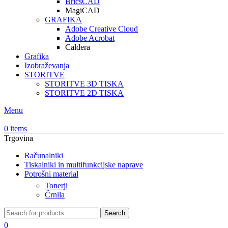
BricsCAD
MagiCAD
GRAFIKA
Adobe Creative Cloud
Adobe Acrobat
Caldera
Grafika
Izobraževanja
STORITVE
STORITVE 3D TISKA
STORITVE 2D TISKA
Menu
0
items
Trgovina
Računalniki
Tiskalniki in multifunkcijske naprave
Potrošni material
Tonerji
Črnila
Search
0