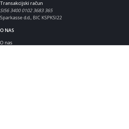
Transakcijski račun
SI56 3400 0102 3683 365
Sparkasse d.d., BIC KSPKSI22
O NAS
O nas
Podpora uporabnikom
Servisni zahtevek
Zasebnost in piškotki
Splošni pogoji poslovanja
MOJ RAČUN
Moj račun
Košarica
Seznam želja
Primerjalnik