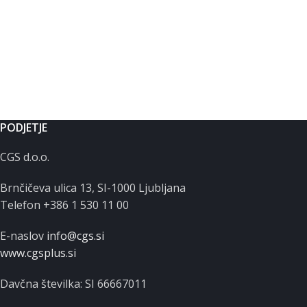
PODJETJE
CGS d.o.o.
Brnčičeva ulica 13, SI-1000 Ljubljana
Telefon +386 1 530 11 00
E-naslov
info@cgs.si
www.cgsplus.si
Davčna številka: SI 66667011