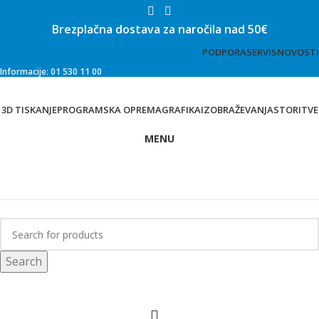
Skip to main content
Brezplačna dostava za naročila nad 50€
PODPORA
SERVIS
NOVOSTI
Informacije: 01 530 11 00
3D TISKANJE
PROGRAMSKA OPREMA
GRAFIKA
IZOBRAŽEVANJA
STORITVE
MENU
Trgovina
Search