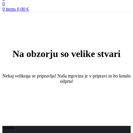
0
0
items
0,00
€
Na obzorju so velike stvari
Nekaj ​​velikega se pripravlja! Naša trgovina je v pripravi in ​​bo kmalu
odprta!
Podjetje