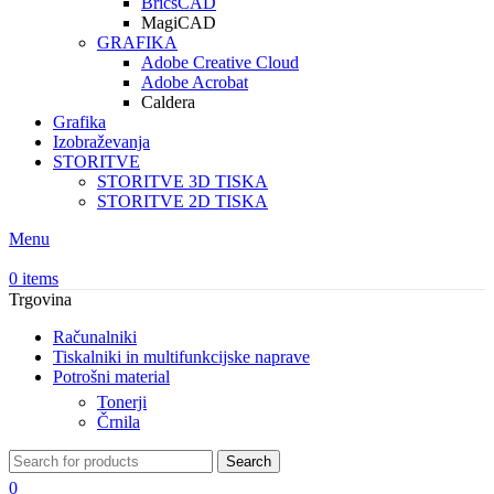
BricsCAD
MagiCAD
GRAFIKA
Adobe Creative Cloud
Adobe Acrobat
Caldera
Grafika
Izobraževanja
STORITVE
STORITVE 3D TISKA
STORITVE 2D TISKA
Menu
0
items
Trgovina
Računalniki
Tiskalniki in multifunkcijske naprave
Potrošni material
Tonerji
Črnila
Search
0