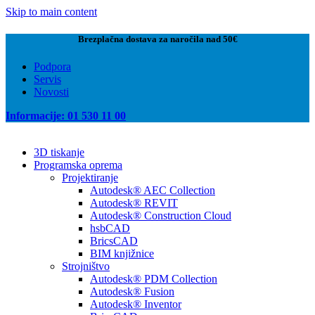
Skip to main content
Brezplačna dostava za naročila nad 50€
Podpora
Servis
Novosti
Informacije: 01 530 11 00
3D tiskanje
Programska oprema
Projektiranje
Autodesk® AEC Collection
Autodesk® REVIT
Autodesk® Construction Cloud
hsbCAD
BricsCAD
BIM knjižnice
Strojništvo
Autodesk® PDM Collection
Autodesk® Fusion
Autodesk® Inventor