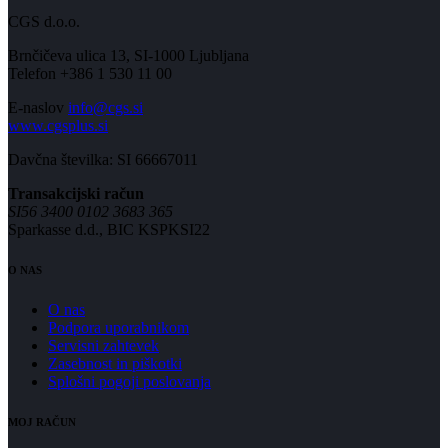
CGS d.o.o.
Brnčičeva ulica 13, SI-1000 Ljubljana
Telefon +386 1 530 11 00
E-naslov
info@cgs.si
www.cgsplus.si
Davčna številka: SI 66667011
Transakcijski račun
SI56 3400 0102 3683 365
Sparkasse d.d., BIC KSPKSI22
O NAS
O nas
Podpora uporabnikom
Servisni zahtevek
Zasebnost in piškotki
Splošni pogoji poslovanja
MOJ RAČUN