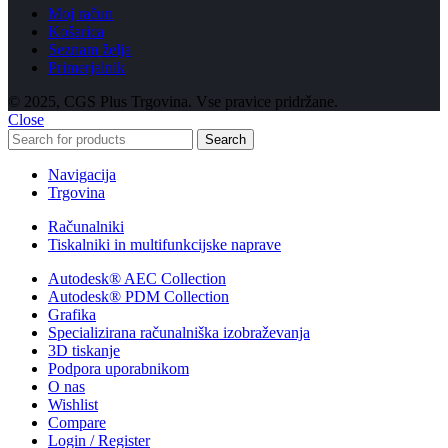
Moj račun
Košarica
Seznam želja
Primerjalnik
© 2025, CGS Plus Trgovina. Vse pravice pridržane.
Close
Search
Navigacija
Trgovina
Računalniki
Tiskalniki in multifunkcijske naprave
Autodesk® AEC Collection
Autodesk® PDM Collection
Grafika
Specializirana računalniška izobraževanja
3D tiskanje
Podpora uporabnikom
O nas
Wishlist
Compare
Login / Register