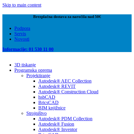
Skip to main content
Brezplačna dostava za naročila nad 50€
Podpora
Servis
Novosti
Informacije: 01 530 11 00
3D tiskanje
Programska oprema
Projektiranje
Autodesk® AEC Collection
Autodesk® REVIT
Autodesk® Construction Cloud
hsbCAD
BricsCAD
BIM knjižnice
Strojništvo
Autodesk® PDM Collection
Autodesk® Fusion
Autodesk® Inventor