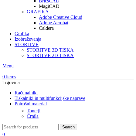
BricsCAD
MagiCAD
GRAFIKA
Adobe Creative Cloud
Adobe Acrobat
Caldera
Grafika
Izobraževanja
STORITVE
STORITVE 3D TISKA
STORITVE 2D TISKA
Menu
0
items
Trgovina
Računalniki
Tiskalniki in multifunkcijske naprave
Potrošni material
Tonerji
Črnila
Search
0