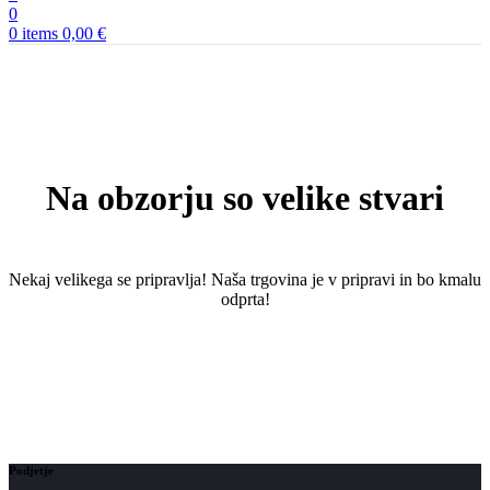
0
0
items
0,00
€
Na obzorju so velike stvari
Nekaj ​​velikega se pripravlja! Naša trgovina je v pripravi in ​​bo kmalu
odprta!
Podjetje