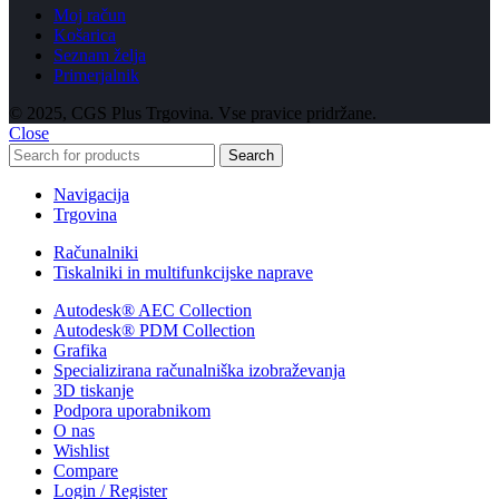
Moj račun
Košarica
Seznam želja
Primerjalnik
© 2025, CGS Plus Trgovina. Vse pravice pridržane.
Close
Search
Navigacija
Trgovina
Računalniki
Tiskalniki in multifunkcijske naprave
Autodesk® AEC Collection
Autodesk® PDM Collection
Grafika
Specializirana računalniška izobraževanja
3D tiskanje
Podpora uporabnikom
O nas
Wishlist
Compare
Login / Register