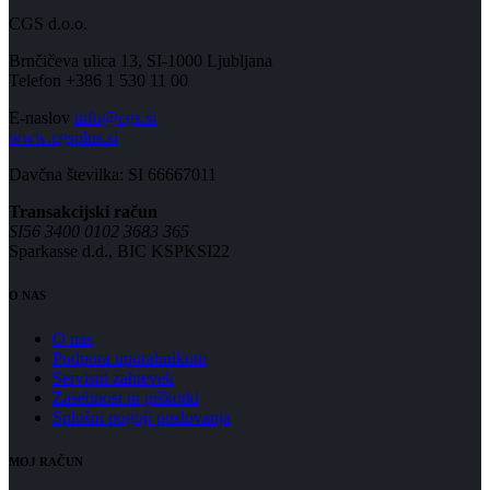
CGS d.o.o.
Brnčičeva ulica 13, SI-1000 Ljubljana
Telefon +386 1 530 11 00
E-naslov
info@cgs.si
www.cgsplus.si
Davčna številka: SI 66667011
Transakcijski račun
SI56 3400 0102 3683 365
Sparkasse d.d., BIC KSPKSI22
O NAS
O nas
Podpora uporabnikom
Servisni zahtevek
Zasebnost in piškotki
Splošni pogoji poslovanja
MOJ RAČUN