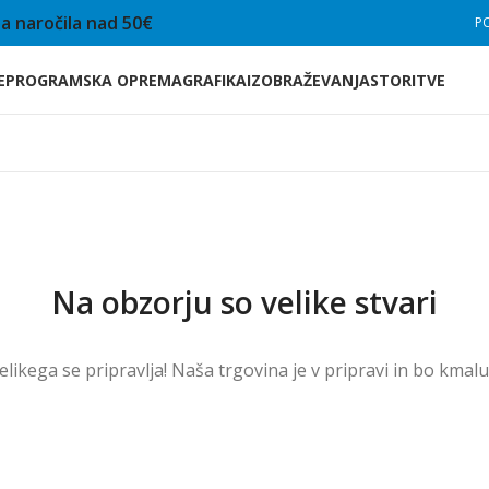
a naročila nad 50€
P
E
PROGRAMSKA OPREMA
GRAFIKA
IZOBRAŽEVANJA
STORITVE
Na obzorju so velike stvari
velikega se pripravlja! Naša trgovina je v pripravi in ​​bo kmal