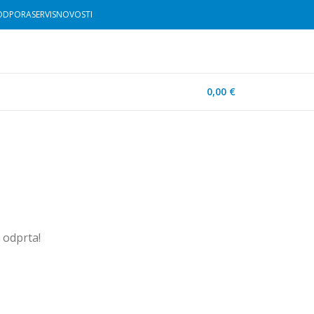
Informacije: 01 530 11 00
ODPORA
SERVIS
NOVOSTI
0,00
€
u odprta!