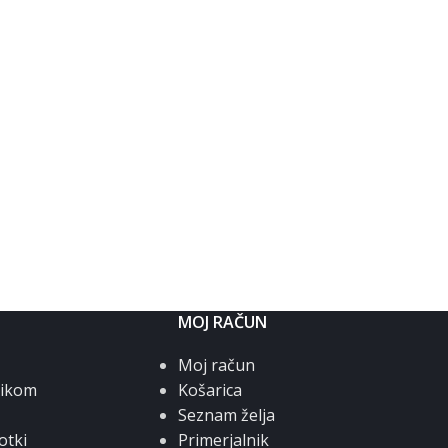
MOJ RAČUN
Moj račun
nikom
Košarica
Seznam želja
otki
Primerjalnik