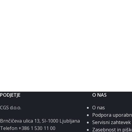
PODJETJE
O NAS
CGS d.o.o.
O nas
Podpora uporab
Brnčičeva ulica 13, SI-1000 Ljubljana
Servisni zahtevek
Telefon +386 1 530 11 00
Zasebnost in pišk