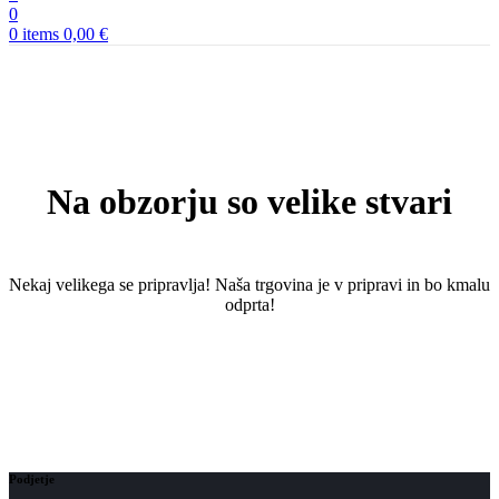
0
0
items
0,00
€
Na obzorju so velike stvari
Nekaj ​​velikega se pripravlja! Naša trgovina je v pripravi in ​​bo kmalu
odprta!
Podjetje