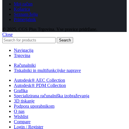
Moj račun
Košarica
Seznam želja
Primerjalnik
© 2025, CGS Plus Trgovina. Vse pravice pridržane.
Close
Search
Navigacija
Trgovina
Računalniki
Tiskalniki in multifunkcijske naprave
Autodesk® AEC Collection
Autodesk® PDM Collection
Grafika
Specializirana računalniška izobraževanja
3D tiskanje
Podpora uporabnikom
O nas
Wishlist
Compare
Login / Register