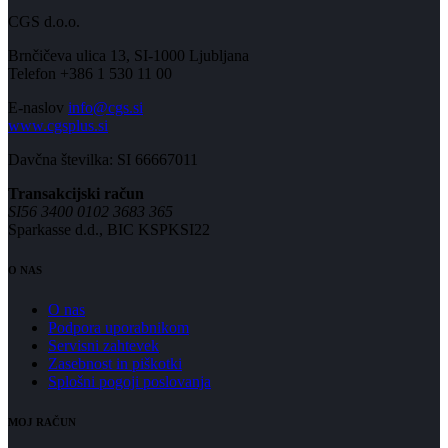
CGS d.o.o.
Brnčičeva ulica 13, SI-1000 Ljubljana
Telefon +386 1 530 11 00
E-naslov
info@cgs.si
www.cgsplus.si
Davčna številka: SI 66667011
Transakcijski račun
SI56 3400 0102 3683 365
Sparkasse d.d., BIC KSPKSI22
O NAS
O nas
Podpora uporabnikom
Servisni zahtevek
Zasebnost in piškotki
Splošni pogoji poslovanja
MOJ RAČUN