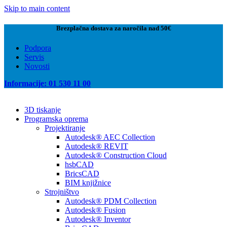
Skip to main content
Brezplačna dostava za naročila nad 50€
Podpora
Servis
Novosti
Informacije: 01 530 11 00
3D tiskanje
Programska oprema
Projektiranje
Autodesk® AEC Collection
Autodesk® REVIT
Autodesk® Construction Cloud
hsbCAD
BricsCAD
BIM knjižnice
Strojništvo
Autodesk® PDM Collection
Autodesk® Fusion
Autodesk® Inventor