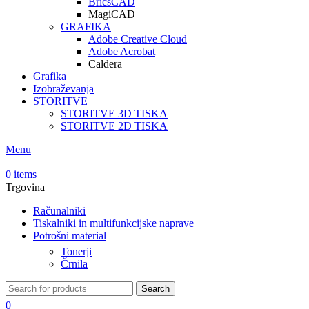
BricsCAD
MagiCAD
GRAFIKA
Adobe Creative Cloud
Adobe Acrobat
Caldera
Grafika
Izobraževanja
STORITVE
STORITVE 3D TISKA
STORITVE 2D TISKA
Menu
0
items
Trgovina
Računalniki
Tiskalniki in multifunkcijske naprave
Potrošni material
Tonerji
Črnila
Search
0