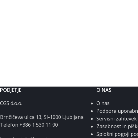
PODJETJE
O NAS
CGS d.o.o.
O nas
Podpora uporab
Brnčičeva ulica 13, SI-1000 Ljubljana
Servisni zahtevek
Telefon +386 1 530 11 00
Zasebnost in pišk
Splošni pogoji po