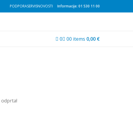
PODPORA
SERVIS
NOVOSTI
Informacije: 01 530 11 00
0
0
0
items
0,00
€
u odprta!