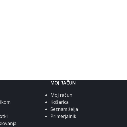
MOJ RAČUN
Moj račun
nikom
Košarica
Seznam želja
otki
Primerjalnik
slovanja