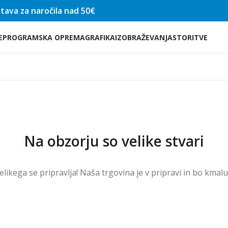
tava za naročila nad 50€
E
PROGRAMSKA OPREMA
GRAFIKA
IZOBRAŽEVANJA
STORITVE
Na obzorju so velike stvari
velikega se pripravlja! Naša trgovina je v pripravi in ​​bo kmal