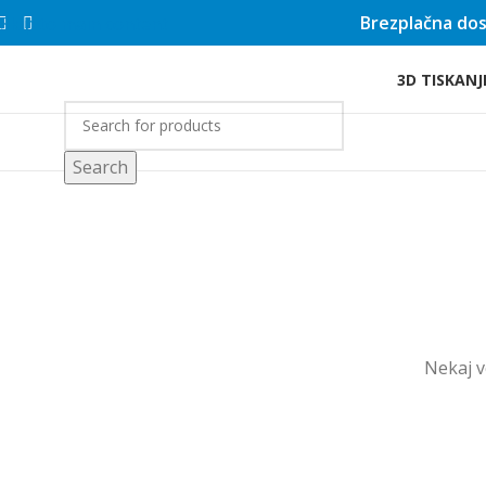
Brezplačna dos
Skip to main content
3D TISKANJ
rgovina
Search
Nekaj ​​