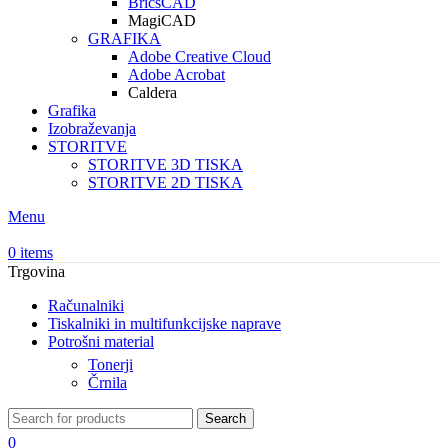
BricsCAD
MagiCAD
GRAFIKA
Adobe Creative Cloud
Adobe Acrobat
Caldera
Grafika
Izobraževanja
STORITVE
STORITVE 3D TISKA
STORITVE 2D TISKA
Menu
0
items
Trgovina
Računalniki
Tiskalniki in multifunkcijske naprave
Potrošni material
Tonerji
Črnila
Search
0