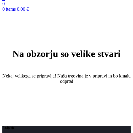
0
0
items
0,00
€
Na obzorju so velike stvari
Nekaj ​​velikega se pripravlja! Naša trgovina je v pripravi in ​​bo kmalu
odprta!
Podjetje