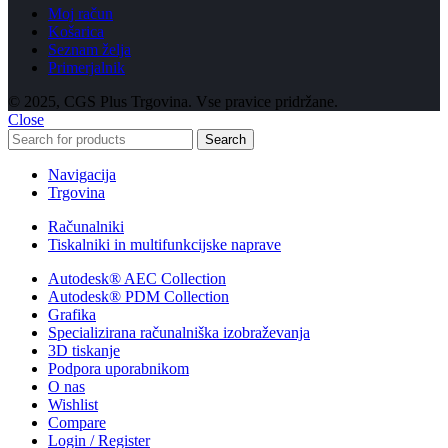
Moj račun
Košarica
Seznam želja
Primerjalnik
© 2025, CGS Plus Trgovina. Vse pravice pridržane.
Close
Search
Navigacija
Trgovina
Računalniki
Tiskalniki in multifunkcijske naprave
Autodesk® AEC Collection
Autodesk® PDM Collection
Grafika
Specializirana računalniška izobraževanja
3D tiskanje
Podpora uporabnikom
O nas
Wishlist
Compare
Login / Register