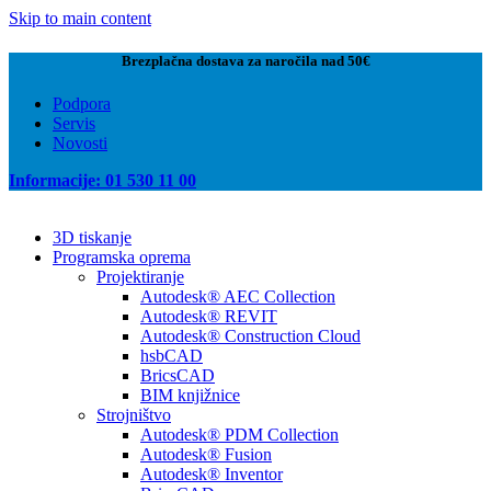
Skip to main content
Brezplačna dostava za naročila nad 50€
Podpora
Servis
Novosti
Informacije: 01 530 11 00
3D tiskanje
Programska oprema
Projektiranje
Autodesk® AEC Collection
Autodesk® REVIT
Autodesk® Construction Cloud
hsbCAD
BricsCAD
BIM knjižnice
Strojništvo
Autodesk® PDM Collection
Autodesk® Fusion
Autodesk® Inventor