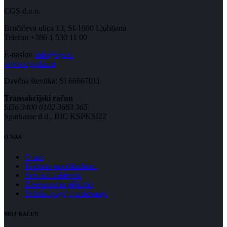
CGS d.o.o.
Brnčičeva ulica 13, SI-1000 Ljubljana
Telefon +386 1 530 11 00
E-naslov
info@cgs.si
www.cgsplus.si
Davčna številka: SI 66667011
Transakcijski račun
SI56 3400 0102 3683 365
Sparkasse d.d., BIC KSPKSI22
O NAS
O nas
Podpora uporabnikom
Servisni zahtevek
Zasebnost in piškotki
Splošni pogoji poslovanja
MOJ RAČUN