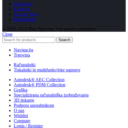
Moj račun
Košarica
Seznam želja
Primerjalnik
© 2025, CGS Plus Trgovina. Vse pravice pridržane.
Close
Search
Navigacija
Trgovina
Računalniki
Tiskalniki in multifunkcijske naprave
Autodesk® AEC Collection
Autodesk® PDM Collection
Grafika
Specializirana računalniška izobraževanja
3D tiskanje
Podpora uporabnikom
O nas
Wishlist
Compare
Login / Register