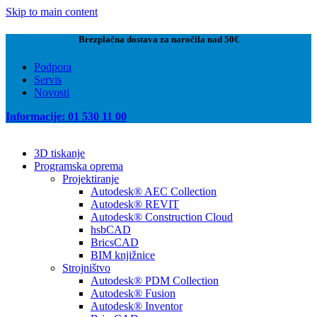
Skip to main content
Brezplačna dostava za naročila nad 50€
Podpora
Servis
Novosti
Informacije: 01 530 11 00
3D tiskanje
Programska oprema
Projektiranje
Autodesk® AEC Collection
Autodesk® REVIT
Autodesk® Construction Cloud
hsbCAD
BricsCAD
BIM knjižnice
Strojništvo
Autodesk® PDM Collection
Autodesk® Fusion
Autodesk® Inventor