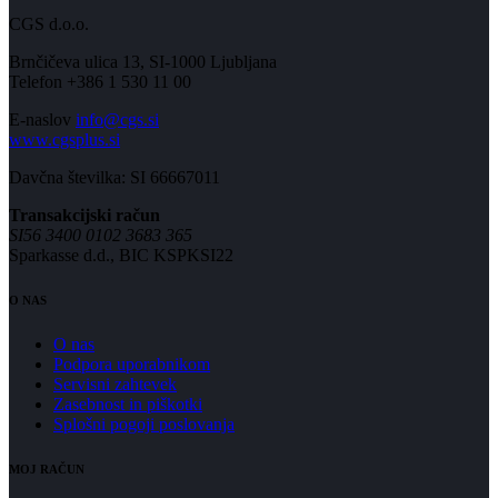
CGS d.o.o.
Brnčičeva ulica 13, SI-1000 Ljubljana
Telefon +386 1 530 11 00
E-naslov
info@cgs.si
www.cgsplus.si
Davčna številka: SI 66667011
Transakcijski račun
SI56 3400 0102 3683 365
Sparkasse d.d., BIC KSPKSI22
O NAS
O nas
Podpora uporabnikom
Servisni zahtevek
Zasebnost in piškotki
Splošni pogoji poslovanja
MOJ RAČUN