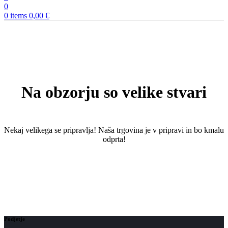
0
0
items
0,00
€
Na obzorju so velike stvari
Nekaj ​​velikega se pripravlja! Naša trgovina je v pripravi in ​​bo kmalu
odprta!
Podjetje