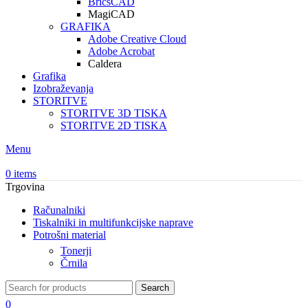
BricsCAD
MagiCAD
GRAFIKA
Adobe Creative Cloud
Adobe Acrobat
Caldera
Grafika
Izobraževanja
STORITVE
STORITVE 3D TISKA
STORITVE 2D TISKA
Menu
0
items
Trgovina
Računalniki
Tiskalniki in multifunkcijske naprave
Potrošni material
Tonerji
Črnila
Search
0