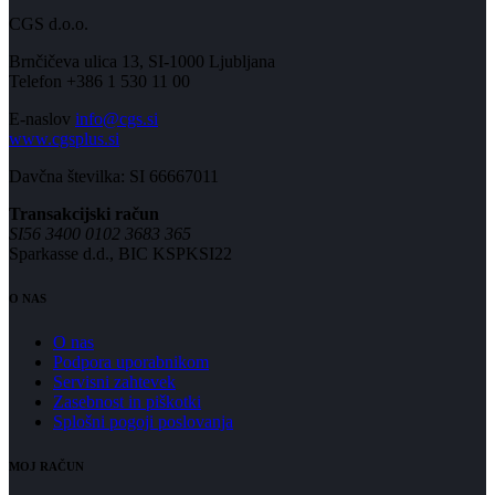
CGS d.o.o.
Brnčičeva ulica 13, SI-1000 Ljubljana
Telefon +386 1 530 11 00
E-naslov
info@cgs.si
www.cgsplus.si
Davčna številka: SI 66667011
Transakcijski račun
SI56 3400 0102 3683 365
Sparkasse d.d., BIC KSPKSI22
O NAS
O nas
Podpora uporabnikom
Servisni zahtevek
Zasebnost in piškotki
Splošni pogoji poslovanja
MOJ RAČUN