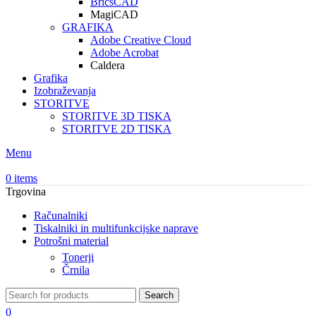
BricsCAD
MagiCAD
GRAFIKA
Adobe Creative Cloud
Adobe Acrobat
Caldera
Grafika
Izobraževanja
STORITVE
STORITVE 3D TISKA
STORITVE 2D TISKA
Menu
0
items
Trgovina
Računalniki
Tiskalniki in multifunkcijske naprave
Potrošni material
Tonerji
Črnila
Search
0