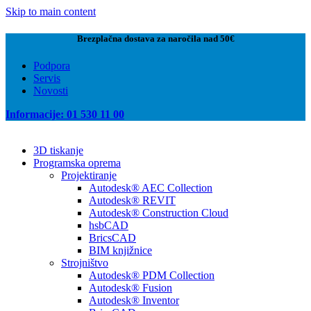
Skip to main content
Brezplačna dostava za naročila nad 50€
Podpora
Servis
Novosti
Informacije: 01 530 11 00
3D tiskanje
Programska oprema
Projektiranje
Autodesk® AEC Collection
Autodesk® REVIT
Autodesk® Construction Cloud
hsbCAD
BricsCAD
BIM knjižnice
Strojništvo
Autodesk® PDM Collection
Autodesk® Fusion
Autodesk® Inventor