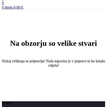
0
0
items
0,00
€
Na obzorju so velike stvari
Nekaj ​​velikega se pripravlja! Naša trgovina je v pripravi in ​​bo kmalu
odprta!
Podjetje