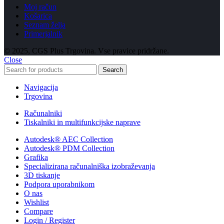
Moj račun
Košarica
Seznam želja
Primerjalnik
© 2025, CGS Plus Trgovina. Vse pravice pridržane.
Close
Search
Navigacija
Trgovina
Računalniki
Tiskalniki in multifunkcijske naprave
Autodesk® AEC Collection
Autodesk® PDM Collection
Grafika
Specializirana računalniška izobraževanja
3D tiskanje
Podpora uporabnikom
O nas
Wishlist
Compare
Login / Register