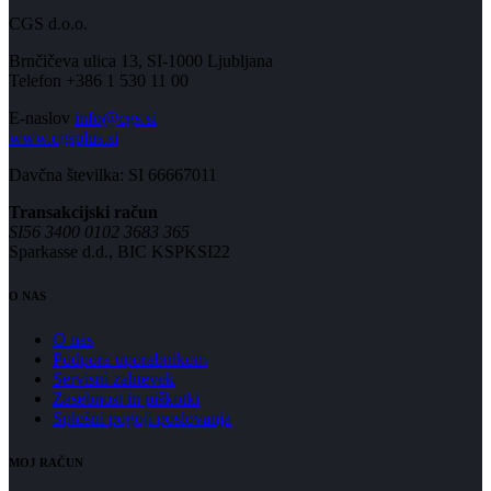
CGS d.o.o.
Brnčičeva ulica 13, SI-1000 Ljubljana
Telefon +386 1 530 11 00
E-naslov
info@cgs.si
www.cgsplus.si
Davčna številka: SI 66667011
Transakcijski račun
SI56 3400 0102 3683 365
Sparkasse d.d., BIC KSPKSI22
O NAS
O nas
Podpora uporabnikom
Servisni zahtevek
Zasebnost in piškotki
Splošni pogoji poslovanja
MOJ RAČUN