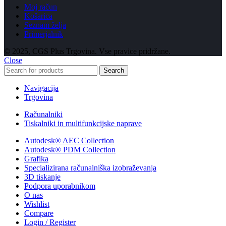
Moj račun
Košarica
Seznam želja
Primerjalnik
© 2025, CGS Plus Trgovina. Vse pravice pridržane.
Close
Search
Navigacija
Trgovina
Računalniki
Tiskalniki in multifunkcijske naprave
Autodesk® AEC Collection
Autodesk® PDM Collection
Grafika
Specializirana računalniška izobraževanja
3D tiskanje
Podpora uporabnikom
O nas
Wishlist
Compare
Login / Register