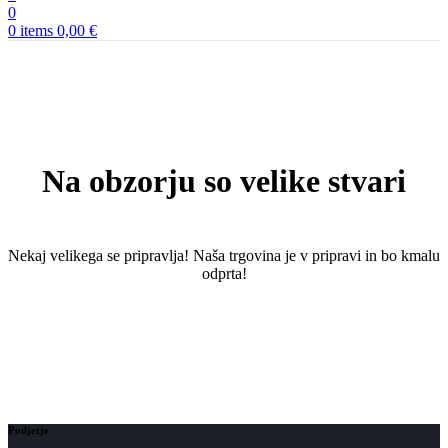
0
0
items
0,00
€
Na obzorju so velike stvari
Nekaj ​​velikega se pripravlja! Naša trgovina je v pripravi in ​​bo kmalu
odprta!
Podjetje