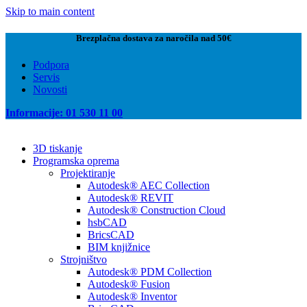
Skip to main content
Brezplačna dostava za naročila nad 50€
Podpora
Servis
Novosti
Informacije: 01 530 11 00
3D tiskanje
Programska oprema
Projektiranje
Autodesk® AEC Collection
Autodesk® REVIT
Autodesk® Construction Cloud
hsbCAD
BricsCAD
BIM knjižnice
Strojništvo
Autodesk® PDM Collection
Autodesk® Fusion
Autodesk® Inventor