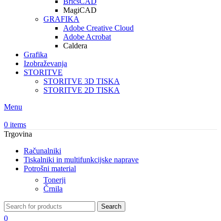
BricsCAD
MagiCAD
GRAFIKA
Adobe Creative Cloud
Adobe Acrobat
Caldera
Grafika
Izobraževanja
STORITVE
STORITVE 3D TISKA
STORITVE 2D TISKA
Menu
0
items
Trgovina
Računalniki
Tiskalniki in multifunkcijske naprave
Potrošni material
Tonerji
Črnila
Search
0