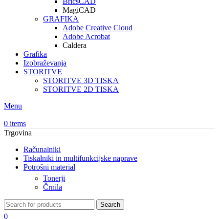
BricsCAD
MagiCAD
GRAFIKA
Adobe Creative Cloud
Adobe Acrobat
Caldera
Grafika
Izobraževanja
STORITVE
STORITVE 3D TISKA
STORITVE 2D TISKA
Menu
0
items
Trgovina
Računalniki
Tiskalniki in multifunkcijske naprave
Potrošni material
Tonerji
Črnila
Search
0