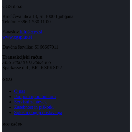
CGS d.o.o.
Brnčičeva ulica 13, SI-1000 Ljubljana
Telefon +386 1 530 11 00
E-naslov
info@cgs.si
www.cgsplus.si
Davčna številka: SI 66667011
Transakcijski račun
SI56 3400 0102 3683 365
Sparkasse d.d., BIC KSPKSI22
O NAS
O nas
Podpora uporabnikom
Servisni zahtevek
Zasebnost in piškotki
Splošni pogoji poslovanja
MOJ RAČUN