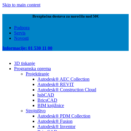
Skip to main content
Brezplačna dostava za naročila nad 50€
Podpora
Servis
Novosti
Informacije: 01 530 11 00
3D tiskanje
Programska oprema
Projektiranje
Autodesk® AEC Collection
Autodesk® REVIT
Autodesk® Construction Cloud
hsbCAD
BricsCAD
BIM knjižnice
Strojništvo
Autodesk® PDM Collection
Autodesk® Fusion
Autodesk® Inventor