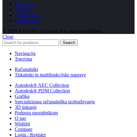
Moj račun
Košarica
Seznam želja
Primerjalnik
© 2025, CGS Plus Trgovina. Vse pravice pridržane.
Close
Search
Navigacija
Trgovina
Računalniki
Tiskalniki in multifunkcijske naprave
Autodesk® AEC Collection
Autodesk® PDM Collection
Grafika
Specializirana računalniška izobraževanja
3D tiskanje
Podpora uporabnikom
O nas
Wishlist
Compare
Login / Register