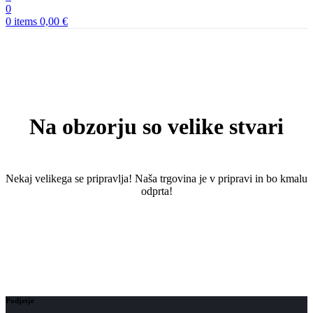
0
0
items
0,00
€
Na obzorju so velike stvari
Nekaj ​​velikega se pripravlja! Naša trgovina je v pripravi in ​​bo kmalu
odprta!
Podjetje