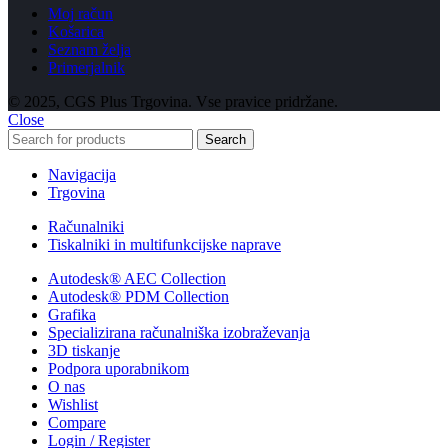
Moj račun
Košarica
Seznam želja
Primerjalnik
© 2025, CGS Plus Trgovina. Vse pravice pridržane.
Close
Search
Navigacija
Trgovina
Računalniki
Tiskalniki in multifunkcijske naprave
Autodesk® AEC Collection
Autodesk® PDM Collection
Grafika
Specializirana računalniška izobraževanja
3D tiskanje
Podpora uporabnikom
O nas
Wishlist
Compare
Login / Register