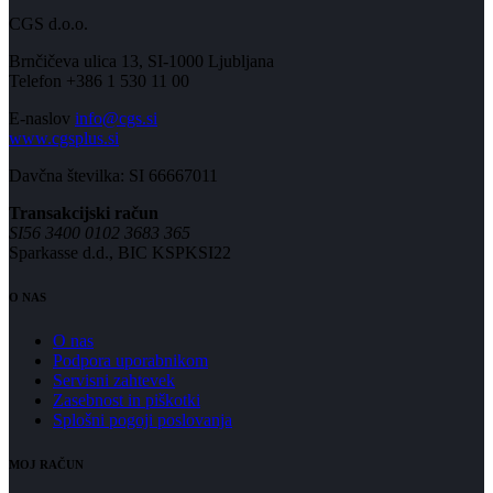
CGS d.o.o.
Brnčičeva ulica 13, SI-1000 Ljubljana
Telefon +386 1 530 11 00
E-naslov
info@cgs.si
www.cgsplus.si
Davčna številka: SI 66667011
Transakcijski račun
SI56 3400 0102 3683 365
Sparkasse d.d., BIC KSPKSI22
O NAS
O nas
Podpora uporabnikom
Servisni zahtevek
Zasebnost in piškotki
Splošni pogoji poslovanja
MOJ RAČUN