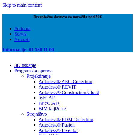
Skip to main content
Brezplačna dostava za naročila nad 50€
Podpora
Servis
Novosti
Informacije: 01 530 11 00
3D tiskanje
Programska oprema
Projektiranje
Autodesk® AEC Collection
Autodesk® REVIT
Autodesk® Construction Cloud
hsbCAD
BricsCAD
BIM knjižnice
Strojništvo
Autodesk® PDM Collection
Autodesk® Fusion
Autodesk® Inventor