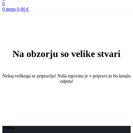
0
0
items
0,00
€
Na obzorju so velike stvari
Nekaj ​​velikega se pripravlja! Naša trgovina je v pripravi in ​​bo kmalu
odprta!
Podjetje