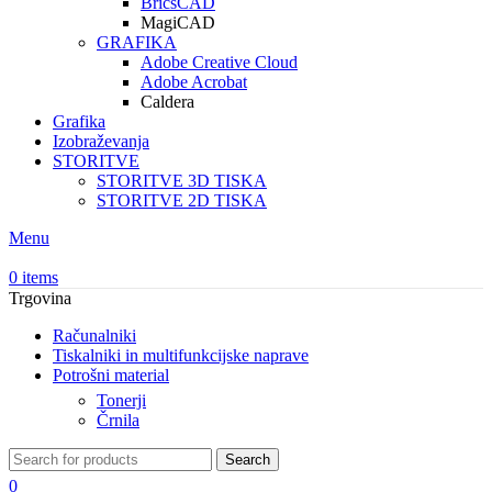
BricsCAD
MagiCAD
GRAFIKA
Adobe Creative Cloud
Adobe Acrobat
Caldera
Grafika
Izobraževanja
STORITVE
STORITVE 3D TISKA
STORITVE 2D TISKA
Menu
0
items
Trgovina
Računalniki
Tiskalniki in multifunkcijske naprave
Potrošni material
Tonerji
Črnila
Search
0