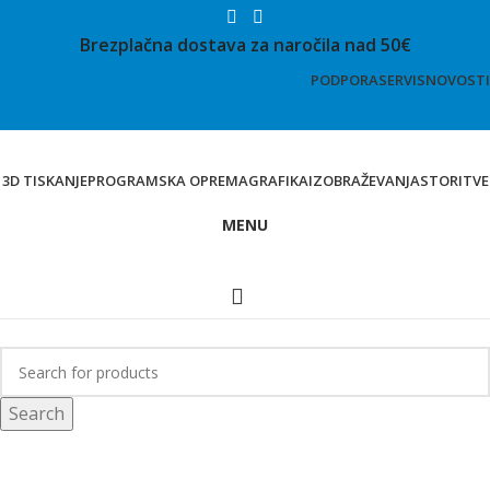
Skip to main content
Brezplačna dostava za naročila nad 50€
PODPORA
SERVIS
NOVOSTI
Informacije: 01 530 11 00
3D TISKANJE
PROGRAMSKA OPREMA
GRAFIKA
IZOBRAŽEVANJA
STORITVE
MENU
Trgovina
Search