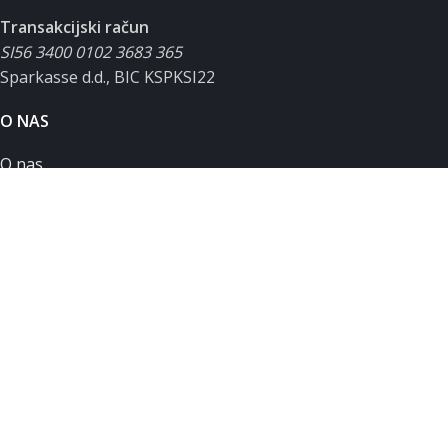
Transakcijski račun
SI56 3400 0102 3683 365
Sparkasse d.d., BIC KSPKSI22
O NAS
O nas
Podpora uporabnikom
Servisni zahtevek
Zasebnost in piškotki
Splošni pogoji poslovanja
MOJ RAČUN
Moj račun
Košarica
Seznam želja
Primerjalnik