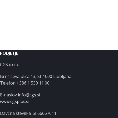
PODJETJE
CGS d.o.o.
Brnčičeva ulica 13, SI-1000 Ljubljana
Telefon +386 1 530 11 00
E-naslov
info@cgs.si
www.cgsplus.si
Davčna številka: SI 66667011