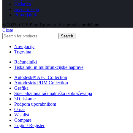
Košarica
Seznam želja
Primerjalnik
© 2025, CGS Plus Trgovina. Vse pravice pridržane.
Close
Search
Navigacija
Trgovina
Računalniki
Tiskalniki in multifunkcijske naprave
Autodesk® AEC Collection
Autodesk® PDM Collection
Grafika
Specializirana računalniška izobraževanja
3D tiskanje
Podpora uporabnikom
O nas
Wishlist
Compare
Login / Register