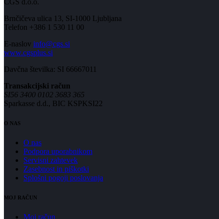
CGS d.o.o.
Brnčičeva ulica 13, SI-1000 Ljubljana
Telefon +386 1 530 11 00
E-naslov
info@cgs.si
www.cgsplus.si
Davčna številka: SI 66667011
Transakcijski račun
SI56 3400 0102 3683 365
Sparkasse d.d., BIC KSPKSI22
O NAS
O nas
Podpora uporabnikom
Servisni zahtevek
Zasebnost in piškotki
Splošni pogoji poslovanja
MOJ RAČUN
Moj račun