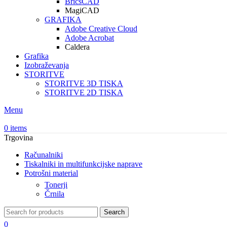
BricsCAD
MagiCAD
GRAFIKA
Adobe Creative Cloud
Adobe Acrobat
Caldera
Grafika
Izobraževanja
STORITVE
STORITVE 3D TISKA
STORITVE 2D TISKA
Menu
0
items
Trgovina
Računalniki
Tiskalniki in multifunkcijske naprave
Potrošni material
Tonerji
Črnila
Search
0