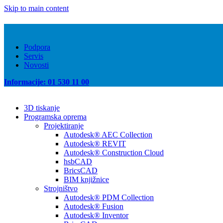
Skip to main content
Podpora
Servis
Novosti
Informacije: 01 530 11 00
3D tiskanje
Programska oprema
Projektiranje
Autodesk® AEC Collection
Autodesk® REVIT
Autodesk® Construction Cloud
hsbCAD
BricsCAD
BIM knjižnice
Strojništvo
Autodesk® PDM Collection
Autodesk® Fusion
Autodesk® Inventor