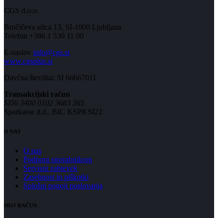
CGS d.o.o.
Brnčičeva ulica 13, SI-1000 Ljubljana
Telefon +386 1 530 11 00
E-naslov
info@cgs.si
www.cgsplus.si
Davčna številka: SI 66667011
Transakcijski račun
SI56 3400 0102 3683 365
Sparkasse d.d., BIC KSPKSI22
O NAS
O nas
Podpora uporabnikom
Servisni zahtevek
Zasebnost in piškotki
Splošni pogoji poslovanja
MOJ RAČUN