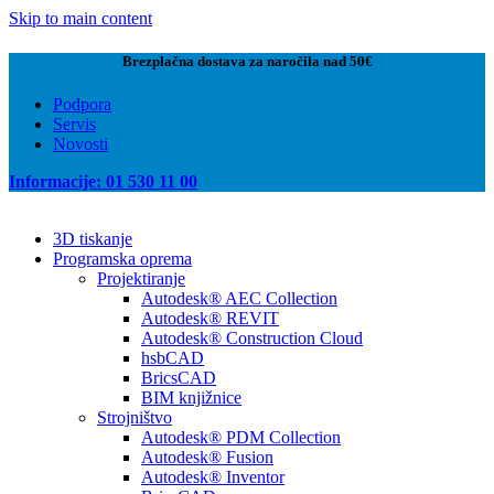
Skip to main content
Brezplačna dostava za naročila nad 50€
Podpora
Servis
Novosti
Informacije: 01 530 11 00
3D tiskanje
Programska oprema
Projektiranje
Autodesk® AEC Collection
Autodesk® REVIT
Autodesk® Construction Cloud
hsbCAD
BricsCAD
BIM knjižnice
Strojništvo
Autodesk® PDM Collection
Autodesk® Fusion
Autodesk® Inventor