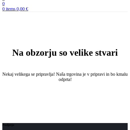
0
0
items
0,00
€
Na obzorju so velike stvari
Nekaj ​​velikega se pripravlja! Naša trgovina je v pripravi in ​​bo kmalu
odprta!
Podjetje