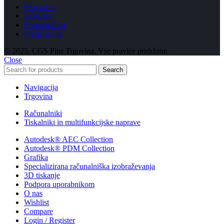
Moj račun
Košarica
Seznam želja
Primerjalnik
© 2025, CGS Plus Trgovina. Vse pravice pridržane.
Close
Search
Navigacija
Trgovina
Računalniki
Tiskalniki in multifunkcijske naprave
Autodesk® AEC Collection
Autodesk® PDM Collection
Grafika
Specializirana računalniška izobraževanja
3D tiskanje
Podpora uporabnikom
O nas
Wishlist
Compare
Login / Register