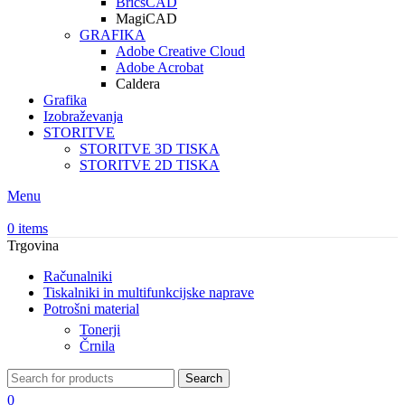
BricsCAD
MagiCAD
GRAFIKA
Adobe Creative Cloud
Adobe Acrobat
Caldera
Grafika
Izobraževanja
STORITVE
STORITVE 3D TISKA
STORITVE 2D TISKA
Menu
0
items
Trgovina
Računalniki
Tiskalniki in multifunkcijske naprave
Potrošni material
Tonerji
Črnila
Search
0