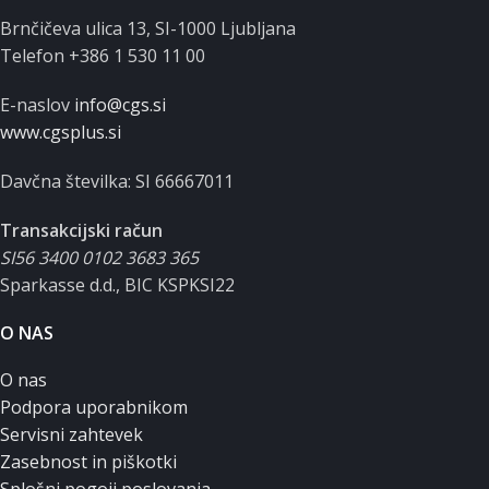
Brnčičeva ulica 13, SI-1000 Ljubljana
Telefon +386 1 530 11 00
E-naslov
info@cgs.si
www.cgsplus.si
Davčna številka: SI 66667011
Transakcijski račun
SI56 3400 0102 3683 365
Sparkasse d.d., BIC KSPKSI22
O NAS
O nas
Podpora uporabnikom
Servisni zahtevek
Zasebnost in piškotki