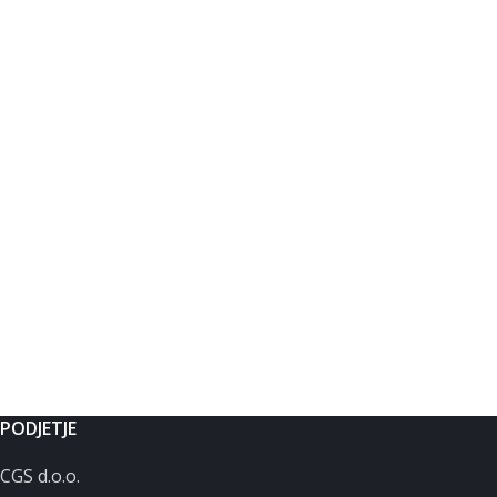
PODJETJE
CGS d.o.o.