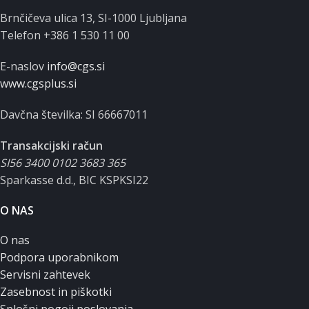
Brnčičeva ulica 13, SI-1000 Ljubljana
Telefon +386 1 530 11 00
E-naslov
info@cgs.si
www.cgsplus.si
Davčna številka: SI 66667011
Transakcijski račun
SI56 3400 0102 3683 365
Sparkasse d.d., BIC KSPKSI22
O NAS
O nas
Podpora uporabnikom
Servisni zahtevek
Zasebnost in piškotki