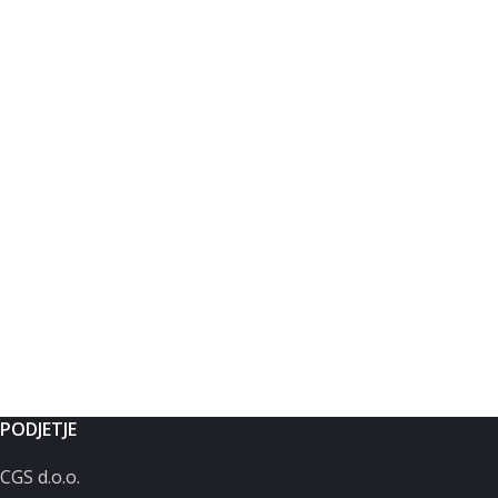
PODJETJE
CGS d.o.o.