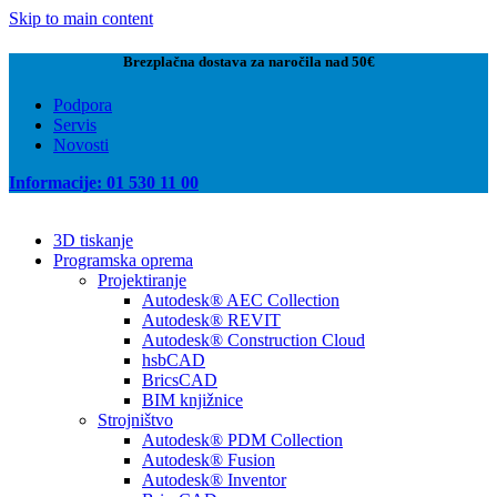
Skip to main content
Brezplačna dostava za naročila nad 50€
Podpora
Servis
Novosti
Informacije: 01 530 11 00
3D tiskanje
Programska oprema
Projektiranje
Autodesk® AEC Collection
Autodesk® REVIT
Autodesk® Construction Cloud
hsbCAD
BricsCAD
BIM knjižnice
Strojništvo
Autodesk® PDM Collection
Autodesk® Fusion
Autodesk® Inventor