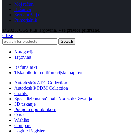
Moj račun
Košarica
Seznam želja
Primerjalnik
© 2025, CGS Plus Trgovina. Vse pravice pridržane.
Close
Search
Navigacija
Trgovina
Računalniki
Tiskalniki in multifunkcijske naprave
Autodesk® AEC Collection
Autodesk® PDM Collection
Grafika
Specializirana računalniška izobraževanja
3D tiskanje
Podpora uporabnikom
O nas
Wishlist
Compare
Login / Register