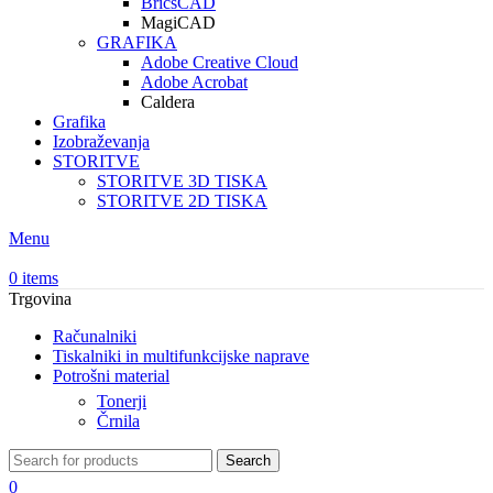
BricsCAD
MagiCAD
GRAFIKA
Adobe Creative Cloud
Adobe Acrobat
Caldera
Grafika
Izobraževanja
STORITVE
STORITVE 3D TISKA
STORITVE 2D TISKA
Menu
0
items
Trgovina
Računalniki
Tiskalniki in multifunkcijske naprave
Potrošni material
Tonerji
Črnila
Search
0