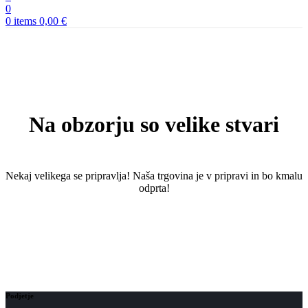
0
0
items
0,00
€
Na obzorju so velike stvari
Nekaj ​​velikega se pripravlja! Naša trgovina je v pripravi in ​​bo kmalu
odprta!
Podjetje