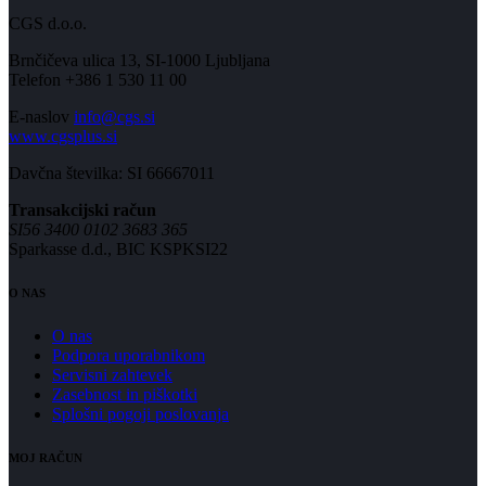
CGS d.o.o.
Brnčičeva ulica 13, SI-1000 Ljubljana
Telefon +386 1 530 11 00
E-naslov
info@cgs.si
www.cgsplus.si
Davčna številka: SI 66667011
Transakcijski račun
SI56 3400 0102 3683 365
Sparkasse d.d., BIC KSPKSI22
O NAS
O nas
Podpora uporabnikom
Servisni zahtevek
Zasebnost in piškotki
Splošni pogoji poslovanja
MOJ RAČUN