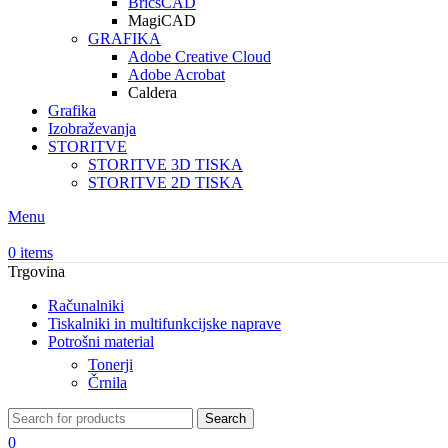
BricsCAD
MagiCAD
GRAFIKA
Adobe Creative Cloud
Adobe Acrobat
Caldera
Grafika
Izobraževanja
STORITVE
STORITVE 3D TISKA
STORITVE 2D TISKA
Menu
0
items
Trgovina
Računalniki
Tiskalniki in multifunkcijske naprave
Potrošni material
Tonerji
Črnila
Search
0