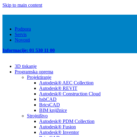
Skip to main content
Podpora
Servis
Novosti
Informacije: 01 530 11 00
3D tiskanje
Programska oprema
Projektiranje
Autodesk® AEC Collection
Autodesk® REVIT
Autodesk® Construction Cloud
hsbCAD
BricsCAD
BIM knjižnice
Strojništvo
Autodesk® PDM Collection
Autodesk® Fusion
Autodesk® Inventor