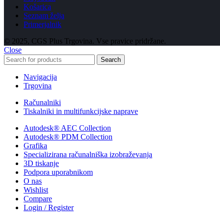
Košarica
Seznam želja
Primerjalnik
© 2025, CGS Plus Trgovina. Vse pravice pridržane.
Close
Search
Navigacija
Trgovina
Računalniki
Tiskalniki in multifunkcijske naprave
Autodesk® AEC Collection
Autodesk® PDM Collection
Grafika
Specializirana računalniška izobraževanja
3D tiskanje
Podpora uporabnikom
O nas
Wishlist
Compare
Login / Register