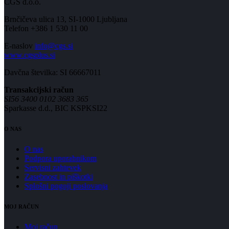
CGS d.o.o.
Brnčičeva ulica 13, SI-1000 Ljubljana
Telefon +386 1 530 11 00
E-naslov
info@cgs.si
www.cgsplus.si
Davčna številka: SI 66667011
Transakcijski račun
SI56 3400 0102 3683 365
Sparkasse d.d., BIC KSPKSI22
O NAS
O nas
Podpora uporabnikom
Servisni zahtevek
Zasebnost in piškotki
Splošni pogoji poslovanja
MOJ RAČUN
Moj račun