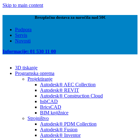
Skip to main content
Brezplačna dostava za naročila nad 50€
Podpora
Servis
Novosti
Informacije: 01 530 11 00
3D tiskanje
Programska oprema
Projektiranje
Autodesk® AEC Collection
Autodesk® REVIT
Autodesk® Construction Cloud
hsbCAD
BricsCAD
BIM knjižnice
Strojništvo
Autodesk® PDM Collection
Autodesk® Fusion
Autodesk® Inventor