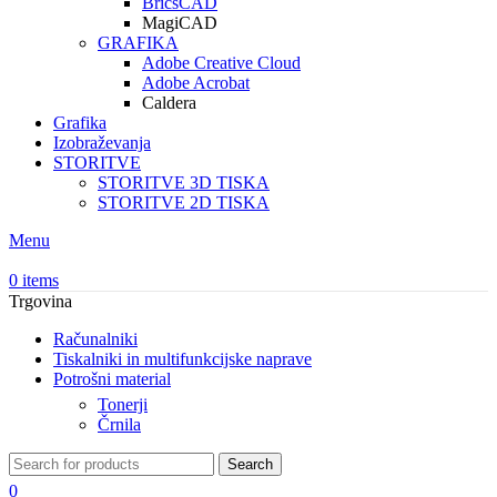
BricsCAD
MagiCAD
GRAFIKA
Adobe Creative Cloud
Adobe Acrobat
Caldera
Grafika
Izobraževanja
STORITVE
STORITVE 3D TISKA
STORITVE 2D TISKA
Menu
0
items
Trgovina
Računalniki
Tiskalniki in multifunkcijske naprave
Potrošni material
Tonerji
Črnila
Search
0