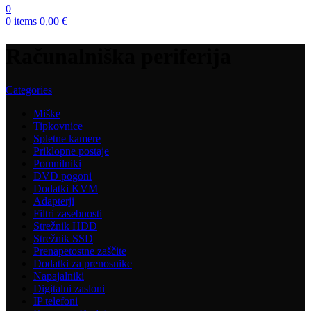
0
0
items
0,00
€
Računalniška periferija
Categories
Miške
Tipkovnice
Spletne kamere
Priklopne postaje
Pomnilniki
DVD pogoni
Dodatki KVM
Adapterji
Filtri zasebnosti
Strežnik HDD
Strežnik SSD
Prenapetostne zaščite
Dodatki za prenosnike
Napajalniki
Digitalni zasloni
IP telefoni