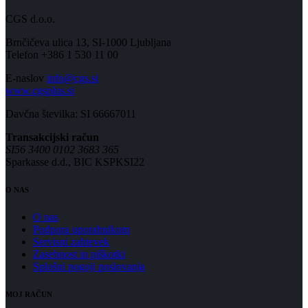
CGS d.o.o.
Brnčičeva ulica 13, SI-1000 Ljubljana
Telefon +386 1 530 11 00
E-naslov
info@cgs.si
www.cgsplus.si
Davčna številka: SI 66667011
Transakcijski račun
SI56 3400 0102 3683 365
Sparkasse d.d., BIC KSPKSI22
O NAS
O nas
Podpora uporabnikom
Servisni zahtevek
Zasebnost in piškotki
Splošni pogoji poslovanja
MOJ RAČUN