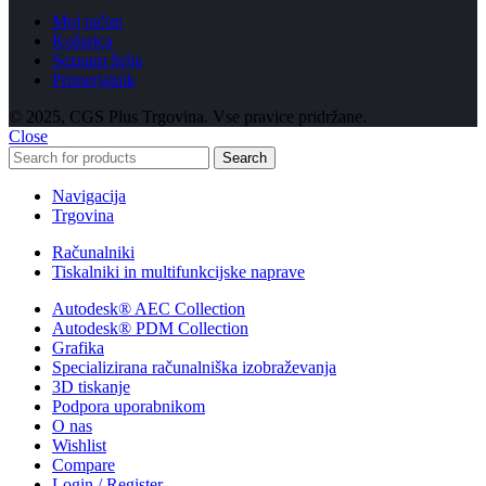
Moj račun
Košarica
Seznam želja
Primerjalnik
© 2025, CGS Plus Trgovina. Vse pravice pridržane.
Close
Search
Navigacija
Trgovina
Računalniki
Tiskalniki in multifunkcijske naprave
Autodesk® AEC Collection
Autodesk® PDM Collection
Grafika
Specializirana računalniška izobraževanja
3D tiskanje
Podpora uporabnikom
O nas
Wishlist
Compare
Login / Register