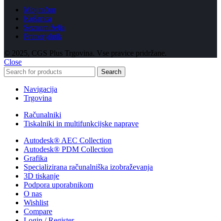
Moj račun
Košarica
Seznam želja
Primerjalnik
© 2025, CGS Plus Trgovina. Vse pravice pridržane.
Close
Search
Navigacija
Trgovina
Računalniki
Tiskalniki in multifunkcijske naprave
Autodesk® AEC Collection
Autodesk® PDM Collection
Grafika
Specializirana računalniška izobraževanja
3D tiskanje
Podpora uporabnikom
O nas
Wishlist
Compare
Login / Register