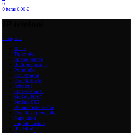
0
0
items
0,00
€
IP telefoni
Categories
Miške
Tipkovnice
Spletne kamere
Priklopne postaje
Pomnilniki
DVD pogoni
Dodatki KVM
Adapterji
Filtri zasebnosti
Strežnik HDD
Strežnik SSD
Prenapetostne zaščite
Dodatki za prenosnike
Napajalniki
Digitalni zasloni
IP telefoni