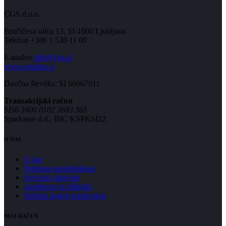
CGS d.o.o.
Brnčičeva ulica 13, SI-1000 Ljubljana
Telefon +386 1 530 11 00
E-naslov
info@cgs.si
www.cgsplus.si
Davčna številka: SI 66667011
Transakcijski račun
SI56 3400 0102 3683 365
Sparkasse d.d., BIC KSPKSI22
O NAS
O nas
Podpora uporabnikom
Servisni zahtevek
Zasebnost in piškotki
Splošni pogoji poslovanja
MOJ RAČUN