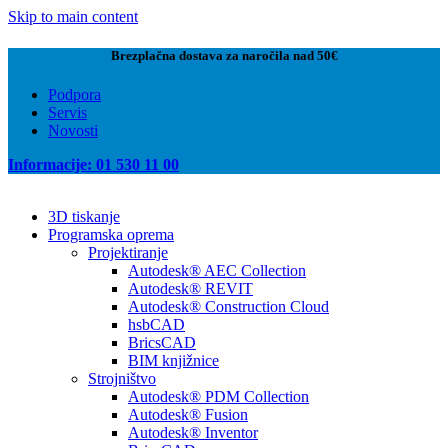
Skip to main content
Brezplačna dostava za naročila nad 50€
Podpora
Servis
Novosti
Informacije: 01 530 11 00
3D tiskanje
Programska oprema
Projektiranje
Autodesk® AEC Collection
Autodesk® REVIT
Autodesk® Construction Cloud
hsbCAD
BricsCAD
BIM knjižnice
Strojništvo
Autodesk® PDM Collection
Autodesk® Fusion
Autodesk® Inventor