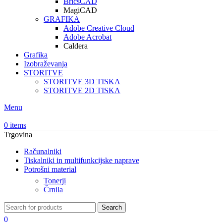
BricsCAD
MagiCAD
GRAFIKA
Adobe Creative Cloud
Adobe Acrobat
Caldera
Grafika
Izobraževanja
STORITVE
STORITVE 3D TISKA
STORITVE 2D TISKA
Menu
0
items
Trgovina
Računalniki
Tiskalniki in multifunkcijske naprave
Potrošni material
Tonerji
Črnila
Search
0