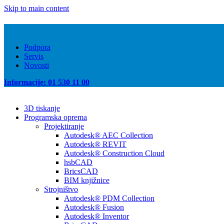
Skip to main content
Podpora
Servis
Novosti
Informacije: 01 530 11 00
3D tiskanje
Programska oprema
Projektiranje
Autodesk® AEC Collection
Autodesk® REVIT
Autodesk® Construction Cloud
hsbCAD
BricsCAD
BIM knjižnice
Strojništvo
Autodesk® PDM Collection
Autodesk® Fusion
Autodesk® Inventor