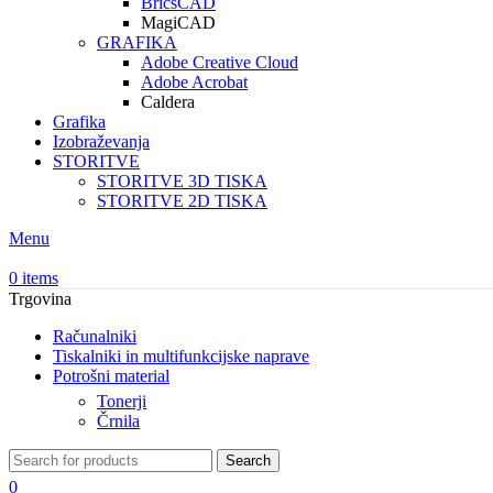
BricsCAD
MagiCAD
GRAFIKA
Adobe Creative Cloud
Adobe Acrobat
Caldera
Grafika
Izobraževanja
STORITVE
STORITVE 3D TISKA
STORITVE 2D TISKA
Menu
0
items
Trgovina
Računalniki
Tiskalniki in multifunkcijske naprave
Potrošni material
Tonerji
Črnila
Search
0