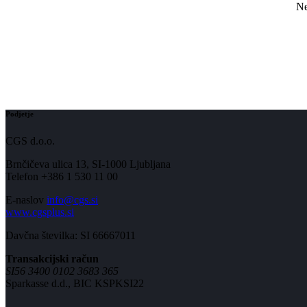
Ne
Podjetje
CGS d.o.o.
Brnčičeva ulica 13, SI-1000 Ljubljana
Telefon +386 1 530 11 00
E-naslov
info@cgs.si
www.cgsplus.si
Davčna številka: SI 66667011
Transakcijski račun
SI56 3400 0102 3683 365
Sparkasse d.d., BIC KSPKSI22