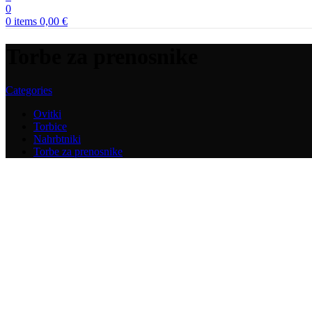
0
0
items
0,00
€
Torbe za prenosnike
Categories
Ovitki
Torbice
Nahrbtniki
Torbe za prenosnike