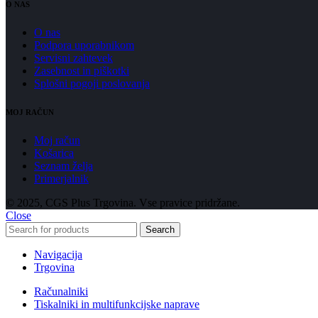
O NAS
O nas
Podpora uporabnikom
Servisni zahtevek
Zasebnost in piškotki
Splošni pogoji poslovanja
MOJ RAČUN
Moj račun
Košarica
Seznam želja
Primerjalnik
© 2025, CGS Plus Trgovina. Vse pravice pridržane.
Close
Search
Navigacija
Trgovina
Računalniki
Tiskalniki in multifunkcijske naprave