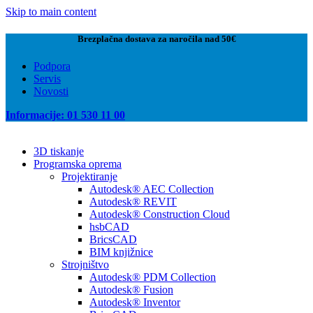
Skip to main content
Brezplačna dostava za naročila nad 50€
Podpora
Servis
Novosti
Informacije: 01 530 11 00
3D tiskanje
Programska oprema
Projektiranje
Autodesk® AEC Collection
Autodesk® REVIT
Autodesk® Construction Cloud
hsbCAD
BricsCAD
BIM knjižnice
Strojništvo
Autodesk® PDM Collection
Autodesk® Fusion
Autodesk® Inventor