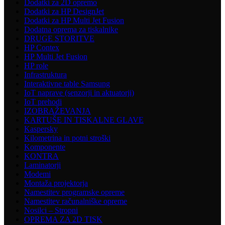
Dodatki za 2D opremo
Dodatki za HP DesignJet
Dodatki za HP Multi Jet Fusion
Dodatna oprema za tiskalnike
DRUGE STORITVE
HP Contex
HP Multi Jet Fusion
HP role
Infrastruktura
Interaktivne table Samsung
IoT naprave (senzorji in aktuatorji)
IoT prehodi
IZOBRAŽEVANJA
KARTUŠE IN TISKALNE GLAVE
Kaspersky
Kilometrina in potni stroški
Komponente
KONTRA
Laminatorji
Modemi
Montaža projektorja
Namestitev programske opreme
Namestitev računalniške opreme
Nosilci – Stropni
OPREMA ZA 2D TISK