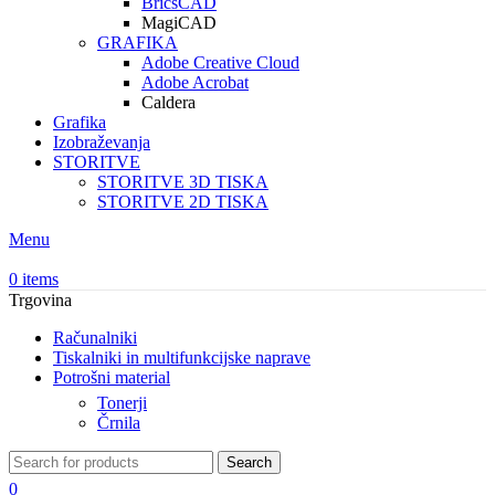
BricsCAD
MagiCAD
GRAFIKA
Adobe Creative Cloud
Adobe Acrobat
Caldera
Grafika
Izobraževanja
STORITVE
STORITVE 3D TISKA
STORITVE 2D TISKA
Menu
0
items
Trgovina
Računalniki
Tiskalniki in multifunkcijske naprave
Potrošni material
Tonerji
Črnila
Search
0