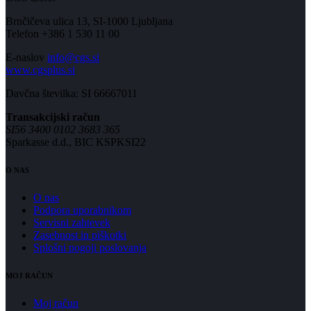
Brnčičeva ulica 13, SI-1000 Ljubljana
Telefon +386 1 530 11 00
E-naslov
info@cgs.si
www.cgsplus.si
Davčna številka: SI 66667011
Transakcijski račun
SI56 3400 0102 3683 365
Sparkasse d.d., BIC KSPKSI22
O NAS
O nas
Podpora uporabnikom
Servisni zahtevek
Zasebnost in piškotki
Splošni pogoji poslovanja
MOJ RAČUN
Moj račun