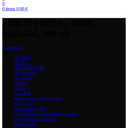
0
0
items
0,00
€
FHD IPS (1920 x 1080),
nebleščeč, 300 nit
Categories
2D servis
2D tisk
3D konstruiranje
3D material
3D servis
3D tisk
Adobe
Autodesk
Barva za potopno barvanje
BricsCAD
Care packi za 3D
Care packi za računalniško opremo
Care packi za risalnike
Dodatki IoT