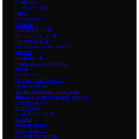
Ostale role
Ostali projektorji
Pladnji
Prefakturiranje
Rezalniki
REZERVNI DELI
Rezervni deli – ostalo
Rezervni deli HP
Sekundarna skupina artiklov
SERVIS
Servis – ostalo
Servis računalniške opreme
Stojala
STORITVE
Storitve povezljivosti IoT
Stroški pošiljanja
Textile and Fabric – HP materiali
Tiskalniki in multifunkcijske naprave
za HP DesignJet
za HP Latex
za namizne tiskalnike
Zlagalke
Zunanje naprave
Potrošni material
Računalniška oprema