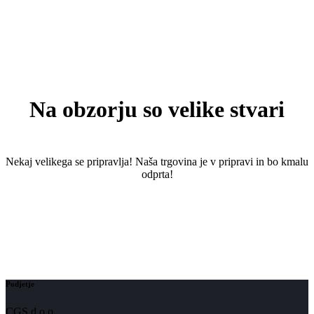
Na obzorju so velike stvari
Nekaj ​​velikega se pripravlja! Naša trgovina je v pripravi in ​​bo kmalu
odprta!
Podjetje
CGS d.o.o.