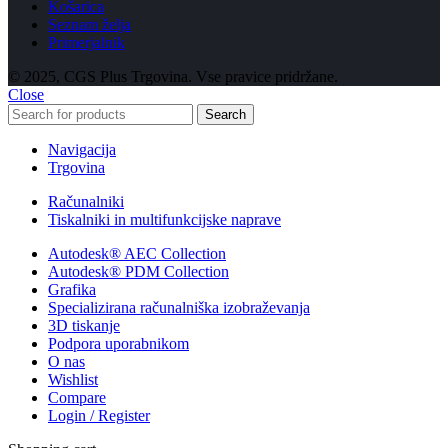
Košarica
Seznam želja
Primerjalnik
© 2025, CGS Plus Trgovina. Vse pravice pridržane.
Close
Search
Navigacija
Trgovina
Računalniki
Tiskalniki in multifunkcijske naprave
Autodesk® AEC Collection
Autodesk® PDM Collection
Grafika
Specializirana računalniška izobraževanja
3D tiskanje
Podpora uporabnikom
O nas
Wishlist
Compare
Login / Register