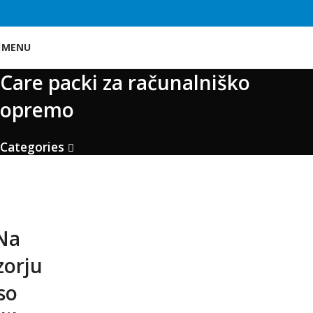
Skip to main content
MENU
Care packi za računalniško
opremo
Categories
Na
zorju
so