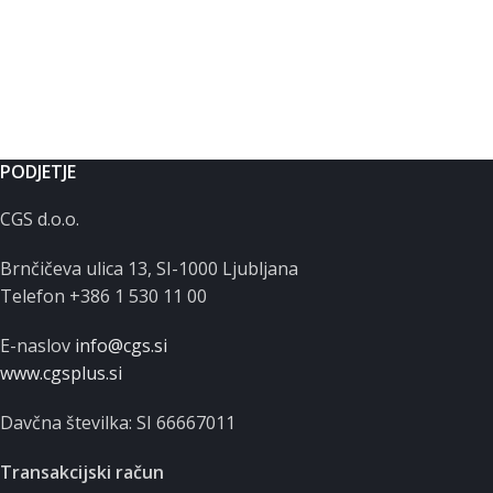
PODJETJE
CGS d.o.o.
Brnčičeva ulica 13, SI-1000 Ljubljana
Telefon +386 1 530 11 00
E-naslov
info@cgs.si
www.cgsplus.si
Davčna številka: SI 66667011
Transakcijski račun