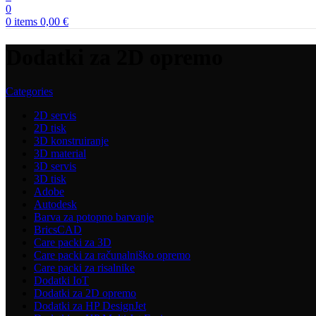
0
0
items
0,00
€
Dodatki za 2D opremo
Categories
2D servis
2D tisk
3D konstruiranje
3D material
3D servis
3D tisk
Adobe
Autodesk
Barva za potopno barvanje
BricsCAD
Care packi za 3D
Care packi za računalniško opremo
Care packi za risalnike
Dodatki IoT
Dodatki za 2D opremo
Dodatki za HP DesignJet