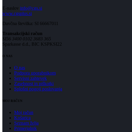
E-naslov
info@cgs.si
www.cgsplus.si
Davčna številka: SI 66667011
Transakcijski račun
SI56 3400 0102 3683 365
Sparkasse d.d., BIC KSPKSI22
O NAS
O nas
Podpora uporabnikom
Servisni zahtevek
Zasebnost in piškotki
Splošni pogoji poslovanja
MOJ RAČUN
Moj račun
Košarica
Seznam želja
Primerjalnik