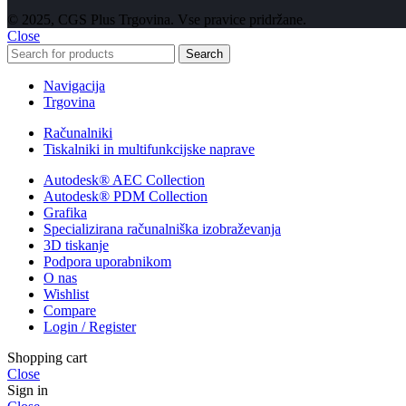
© 2025, CGS Plus Trgovina. Vse pravice pridržane.
Close
Search
Navigacija
Trgovina
Računalniki
Tiskalniki in multifunkcijske naprave
Autodesk® AEC Collection
Autodesk® PDM Collection
Grafika
Specializirana računalniška izobraževanja
3D tiskanje
Podpora uporabnikom
O nas
Wishlist
Compare
Login / Register
Shopping cart
Close
Sign in