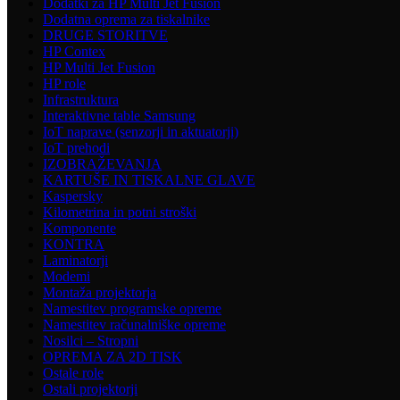
Dodatki za HP Multi Jet Fusion
Dodatna oprema za tiskalnike
DRUGE STORITVE
HP Contex
HP Multi Jet Fusion
HP role
Infrastruktura
Interaktivne table Samsung
IoT naprave (senzorji in aktuatorji)
IoT prehodi
IZOBRAŽEVANJA
KARTUŠE IN TISKALNE GLAVE
Kaspersky
Kilometrina in potni stroški
Komponente
KONTRA
Laminatorji
Modemi
Montaža projektorja
Namestitev programske opreme
Namestitev računalniške opreme
Nosilci – Stropni
OPREMA ZA 2D TISK
Ostale role
Ostali projektorji