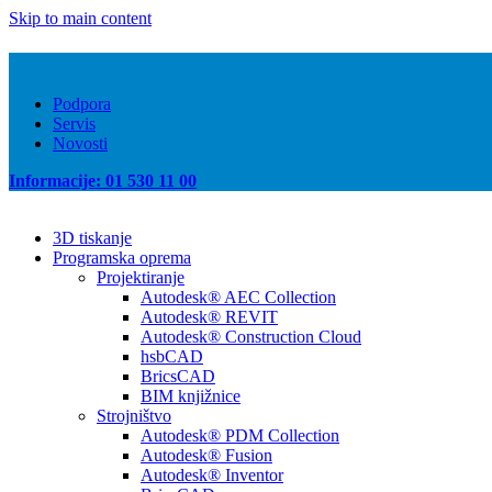
Skip to main content
Podpora
Servis
Novosti
Informacije: 01 530 11 00
3D tiskanje
Programska oprema
Projektiranje
Autodesk® AEC Collection
Autodesk® REVIT
Autodesk® Construction Cloud
hsbCAD
BricsCAD
BIM knjižnice
Strojništvo
Autodesk® PDM Collection
Autodesk® Fusion
Autodesk® Inventor