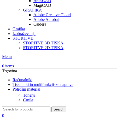
BricsCAD
MagiCAD
GRAFIKA
Adobe Creative Cloud
Adobe Acrobat
Caldera
Grafika
Izobraževanja
STORITVE
STORITVE 3D TISKA
STORITVE 2D TISKA
Menu
0
items
Trgovina
Računalniki
Tiskalniki in multifunkcijske naprave
Potrošni material
Tonerji
Črnila
Search
0