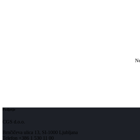
Ne
Podjetje
CGS d.o.o.
Brnčičeva ulica 13, SI-1000 Ljubljana
Telefon +386 1 530 11 00