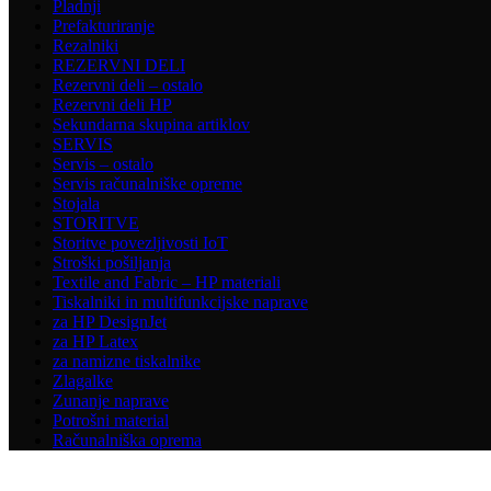
Pladnji
Prefakturiranje
Rezalniki
REZERVNI DELI
Rezervni deli – ostalo
Rezervni deli HP
Sekundarna skupina artiklov
SERVIS
Servis – ostalo
Servis računalniške opreme
Stojala
STORITVE
Storitve povezljivosti IoT
Stroški pošiljanja
Textile and Fabric – HP materiali
Tiskalniki in multifunkcijske naprave
za HP DesignJet
za HP Latex
za namizne tiskalnike
Zlagalke
Zunanje naprave
Potrošni material
Računalniška oprema