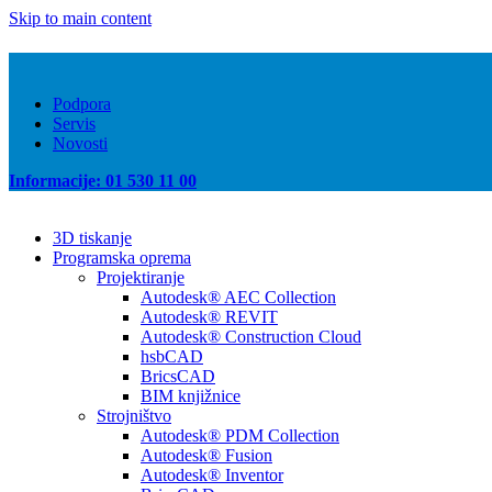
Skip to main content
Podpora
Servis
Novosti
Informacije: 01 530 11 00
3D tiskanje
Programska oprema
Projektiranje
Autodesk® AEC Collection
Autodesk® REVIT
Autodesk® Construction Cloud
hsbCAD
BricsCAD
BIM knjižnice
Strojništvo
Autodesk® PDM Collection
Autodesk® Fusion
Autodesk® Inventor