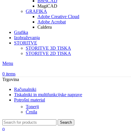
BricsCAD
MagiCAD
GRAFIKA
Adobe Creative Cloud
Adobe Acrobat
Caldera
Grafika
Izobraževanja
STORITVE
STORITVE 3D TISKA
STORITVE 2D TISKA
Menu
0
items
Trgovina
Računalniki
Tiskalniki in multifunkcijske naprave
Potrošni material
Tonerji
Črnila
Search
0