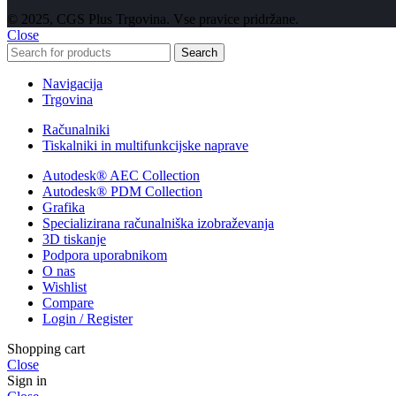
© 2025, CGS Plus Trgovina. Vse pravice pridržane.
Close
Search
Navigacija
Trgovina
Računalniki
Tiskalniki in multifunkcijske naprave
Autodesk® AEC Collection
Autodesk® PDM Collection
Grafika
Specializirana računalniška izobraževanja
3D tiskanje
Podpora uporabnikom
O nas
Wishlist
Compare
Login / Register
Shopping cart
Close
Sign in