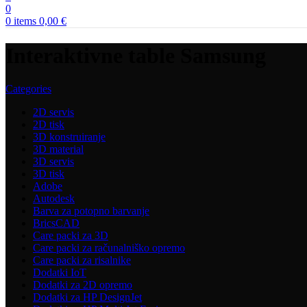
0
0
items
0,00
€
Interaktivne table Samsung
Categories
2D servis
2D tisk
3D konstruiranje
3D material
3D servis
3D tisk
Adobe
Autodesk
Barva za potopno barvanje
BricsCAD
Care packi za 3D
Care packi za računalniško opremo
Care packi za risalnike
Dodatki IoT
Dodatki za 2D opremo
Dodatki za HP DesignJet