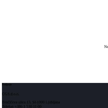
Ne
Podjetje
CGS d.o.o.
Brnčičeva ulica 13, SI-1000 Ljubljana
Telefon +386 1 530 11 00