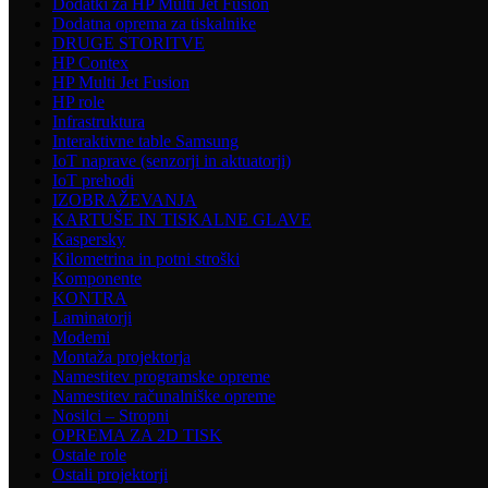
Dodatki za HP Multi Jet Fusion
Dodatna oprema za tiskalnike
DRUGE STORITVE
HP Contex
HP Multi Jet Fusion
HP role
Infrastruktura
Interaktivne table Samsung
IoT naprave (senzorji in aktuatorji)
IoT prehodi
IZOBRAŽEVANJA
KARTUŠE IN TISKALNE GLAVE
Kaspersky
Kilometrina in potni stroški
Komponente
KONTRA
Laminatorji
Modemi
Montaža projektorja
Namestitev programske opreme
Namestitev računalniške opreme
Nosilci – Stropni
OPREMA ZA 2D TISK
Ostale role
Ostali projektorji