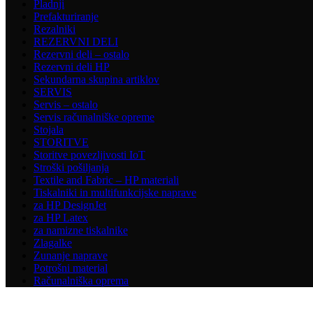
Pladnji
Prefakturiranje
Rezalniki
REZERVNI DELI
Rezervni deli – ostalo
Rezervni deli HP
Sekundarna skupina artiklov
SERVIS
Servis – ostalo
Servis računalniške opreme
Stojala
STORITVE
Storitve povezljivosti IoT
Stroški pošiljanja
Textile and Fabric – HP materiali
Tiskalniki in multifunkcijske naprave
za HP DesignJet
za HP Latex
za namizne tiskalnike
Zlagalke
Zunanje naprave
Potrošni material
Računalniška oprema