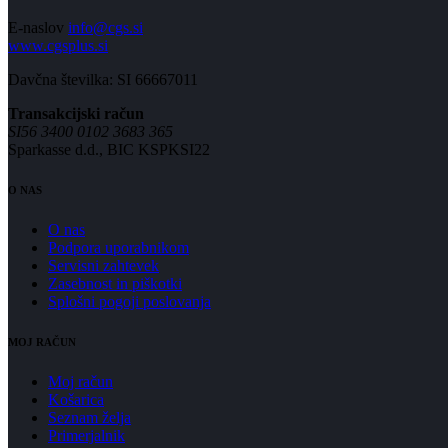
E-naslov
info@cgs.si
www.cgsplus.si
Davčna številka: SI 66667011
Transakcijski račun
SI56 3400 0102 3683 365
Sparkasse d.d., BIC KSPKSI22
O NAS
O nas
Podpora uporabnikom
Servisni zahtevek
Zasebnost in piškotki
Splošni pogoji poslovanja
MOJ RAČUN
Moj račun
Košarica
Seznam želja
Primerjalnik