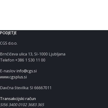
PODJETJE
CGS d.o.o.
Brnčičeva ulica 13, SI-1000 Ljubljana
Telefon +386 1 530 11 00
E-naslov
info@cgs.si
www.cgsplus.si
Davčna številka: SI 66667011
Transakcijski račun
SI56 3400 0102 3683 365