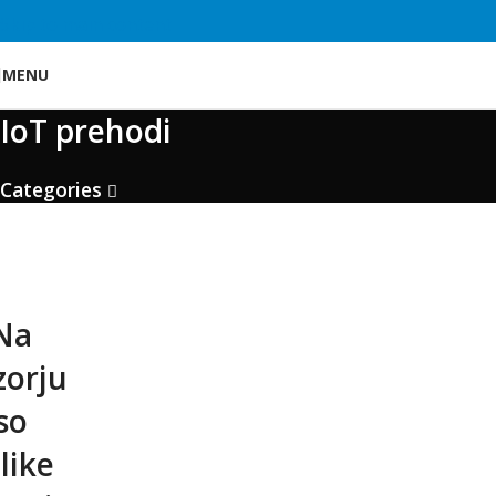
Skip to main content
MENU
IoT prehodi
Categories
Na
zorju
so
like