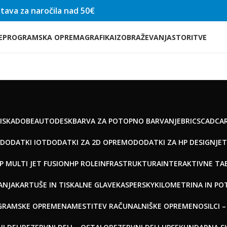
tava za naročila nad 50€
E
PROGRAMSKA OPREMA
GRAFIKA
IZOBRAŽEVANJA
STORITVE
ISK
ADOBE
AUTODESK
BARVA ZA POTOPNO BARVANJE
BRICSCAD
CAR
DODATKI IOT
DODATKI ZA 2D OPREMO
DODATKI ZA HP DESIGNJET
P MULTI JET FUSION
HP ROLE
INFRASTRUKTURA
INTERAKTIVNE TA
ANJA
KARTUŠE IN TISKALNE GLAVE
KASPERSKY
KILOMETRINA IN PO
GRAMSKE OPREME
NAMESTITEV RAČUNALNIŠKE OPREME
NOSILCI 