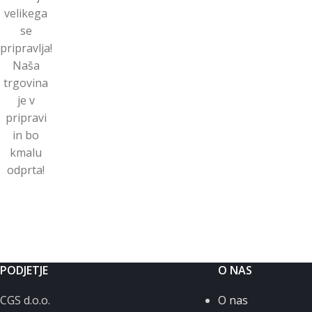
velikega
se
pripravlja!
Naša
trgovina
je v
pripravi
in ​​bo
kmalu
odprta!
PODJETJE
O NAS
CGS d.o.o.
O nas