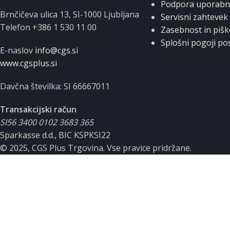
Podpora uporab
Brnčičeva ulica 13, SI-1000 Ljubljana
Servisni zahtevek
Telefon +386 1 530 11 00
Zasebnost in pišk
Splošni pogoji po
E-naslov
info@cgs.si
www.cgsplus.si
Davčna številka: SI 66667011
Transakcijski račun
SI56 3400 0102 3683 365
Sparkasse d.d., BIC KSPKSI22
© 2025, CGS Plus Trgovina. Vse pravice pridržane.