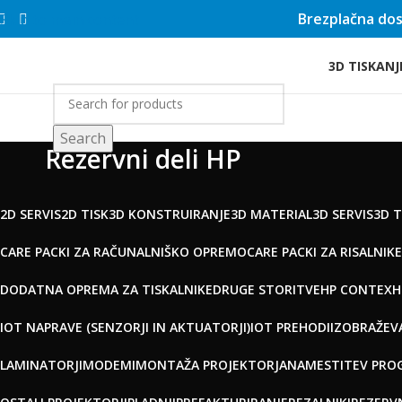
Brezplačna dos
Skip to main content
3D TISKANJ
rgovina
Search
Rezervni deli HP
2D SERVIS
2D TISK
3D KONSTRUIRANJE
3D MATERIAL
3D SERVIS
3D T
CARE PACKI ZA RAČUNALNIŠKO OPREMO
CARE PACKI ZA RISALNIKE
DODATNA OPREMA ZA TISKALNIKE
DRUGE STORITVE
HP CONTEX
H
IOT NAPRAVE (SENZORJI IN AKTUATORJI)
IOT PREHODI
IZOBRAŽEV
LAMINATORJI
MODEMI
MONTAŽA PROJEKTORJA
NAMESTITEV PRO