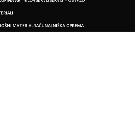
UPINA ARTIKLOV
SERVIS
SERVIS – OSTALO
ERIALI
ROŠNI MATERIAL
RAČUNALNIŠKA OPREMA