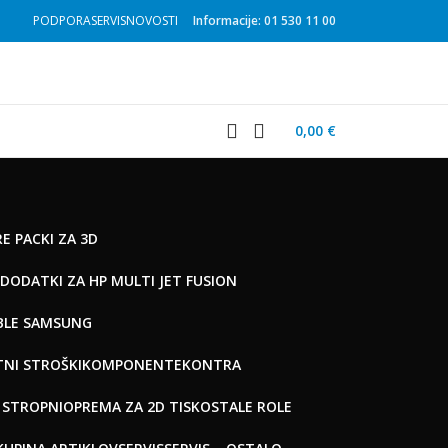
PODPORA
SERVIS
NOVOSTI
Informacije: 01 530 11 00
0,00
€
E PACKI ZA 3D
DODATKI ZA HP MULTI JET FUSION
BLE SAMSUNG
TNI STROŠKI
KOMPONENTE
KONTRA
– STROPNI
OPREMA ZA 2D TISK
OSTALE ROLE