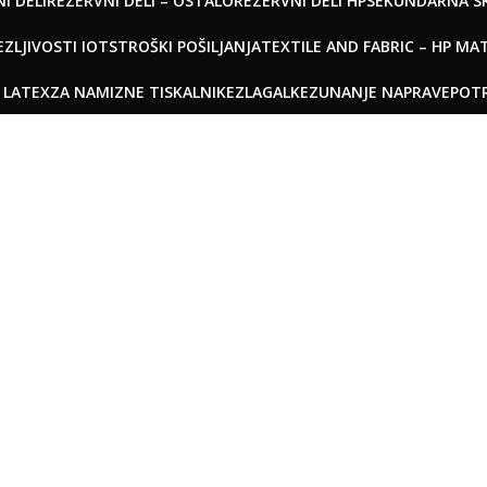
I DELI
REZERVNI DELI – OSTALO
REZERVNI DELI HP
SEKUNDARNA SK
ZLJIVOSTI IOT
STROŠKI POŠILJANJA
TEXTILE AND FABRIC – HP MAT
 LATEX
ZA NAMIZNE TISKALNIKE
ZLAGALKE
ZUNANJE NAPRAVE
POT