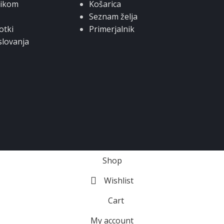
nikom
Košarica
Seznam želja
otki
Primerjalnik
slovanja
Shop
Wishlist
Cart
My account