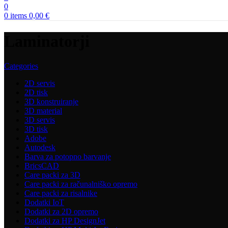
0
0
items
0,00
€
Laminatorji
Categories
2D servis
2D tisk
3D konstruiranje
3D material
3D servis
3D tisk
Adobe
Autodesk
Barva za potopno barvanje
BricsCAD
Care packi za 3D
Care packi za računalniško opremo
Care packi za risalnike
Dodatki IoT
Dodatki za 2D opremo
Dodatki za HP DesignJet