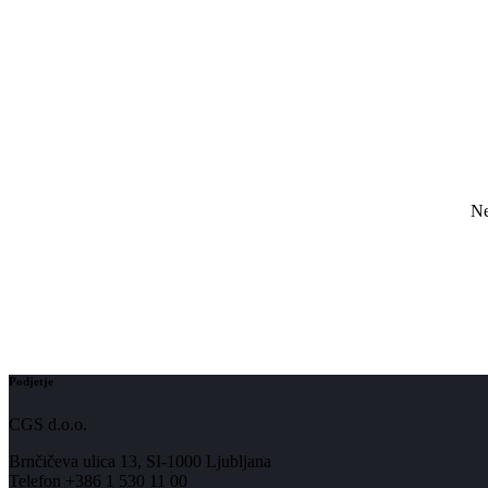
Ne
Podjetje
CGS d.o.o.
Brnčičeva ulica 13, SI-1000 Ljubljana
Telefon +386 1 530 11 00