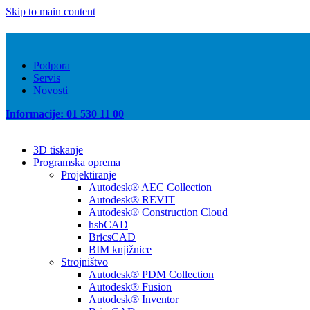
Skip to main content
Podpora
Servis
Novosti
Informacije: 01 530 11 00
3D tiskanje
Programska oprema
Projektiranje
Autodesk® AEC Collection
Autodesk® REVIT
Autodesk® Construction Cloud
hsbCAD
BricsCAD
BIM knjižnice
Strojništvo
Autodesk® PDM Collection
Autodesk® Fusion
Autodesk® Inventor