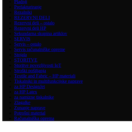
Pladnji
Prefakturiranje
Rezalniki
REZERVNI DELI
Rezervni deli – ostalo
Rezervni deli HP
Sekundarna skupina artiklov
SERVIS
Servis – ostalo
Servis računalniške opreme
Stojala
STORITVE
Storitve povezljivosti IoT
Stroški pošiljanja
Textile and Fabric – HP materiali
Tiskalniki in multifunkcijske naprave
za HP DesignJet
za HP Latex
za namizne tiskalnike
Zlagalke
Zunanje naprave
Potrošni material
Računalniška oprema