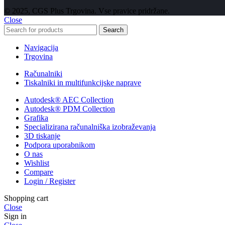
© 2025, CGS Plus Trgovina. Vse pravice pridržane.
Close
Search
Navigacija
Trgovina
Računalniki
Tiskalniki in multifunkcijske naprave
Autodesk® AEC Collection
Autodesk® PDM Collection
Grafika
Specializirana računalniška izobraževanja
3D tiskanje
Podpora uporabnikom
O nas
Wishlist
Compare
Login / Register
Shopping cart
Close
Sign in