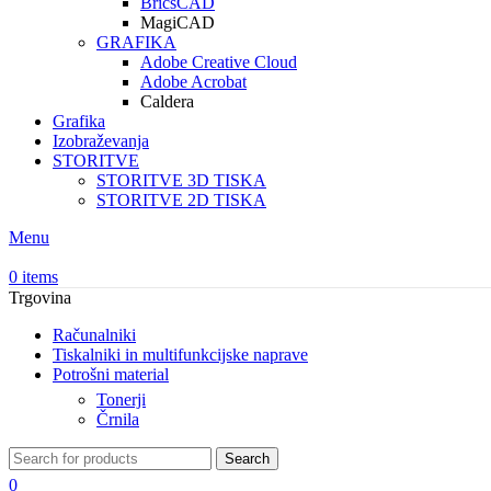
BricsCAD
MagiCAD
GRAFIKA
Adobe Creative Cloud
Adobe Acrobat
Caldera
Grafika
Izobraževanja
STORITVE
STORITVE 3D TISKA
STORITVE 2D TISKA
Menu
0
items
Trgovina
Računalniki
Tiskalniki in multifunkcijske naprave
Potrošni material
Tonerji
Črnila
Search
0