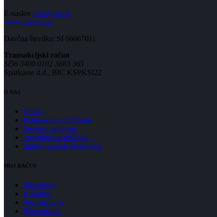
E-naslov
info@cgs.si
www.cgsplus.si
Davčna številka: SI 66667011
Transakcijski račun
SI56 3400 0102 3683 365
Sparkasse d.d., BIC KSPKSI22
O NAS
O nas
Podpora uporabnikom
Servisni zahtevek
Zasebnost in piškotki
Splošni pogoji poslovanja
MOJ RAČUN
Moj račun
Košarica
Seznam želja
Primerjalnik