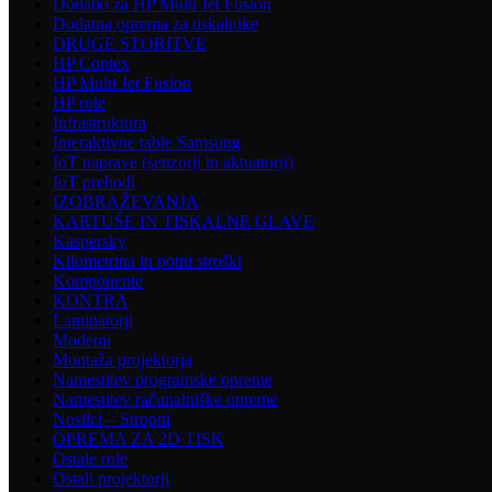
Dodatki za HP Multi Jet Fusion
Dodatna oprema za tiskalnike
DRUGE STORITVE
HP Contex
HP Multi Jet Fusion
HP role
Infrastruktura
Interaktivne table Samsung
IoT naprave (senzorji in aktuatorji)
IoT prehodi
IZOBRAŽEVANJA
KARTUŠE IN TISKALNE GLAVE
Kaspersky
Kilometrina in potni stroški
Komponente
KONTRA
Laminatorji
Modemi
Montaža projektorja
Namestitev programske opreme
Namestitev računalniške opreme
Nosilci – Stropni
OPREMA ZA 2D TISK
Ostale role
Ostali projektorji