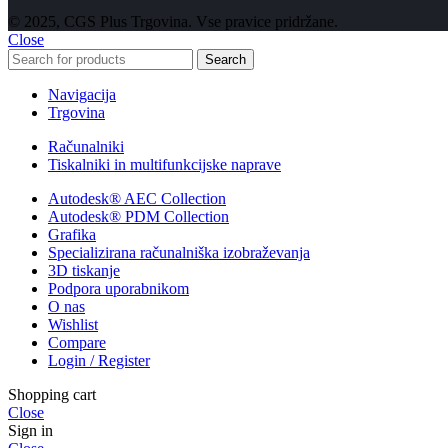
© 2025, CGS Plus Trgovina. Vse pravice pridržane.
Close
Search
Navigacija
Trgovina
Računalniki
Tiskalniki in multifunkcijske naprave
Autodesk® AEC Collection
Autodesk® PDM Collection
Grafika
Specializirana računalniška izobraževanja
3D tiskanje
Podpora uporabnikom
O nas
Wishlist
Compare
Login / Register
Shopping cart
Close
Sign in