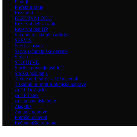
Pladnji
Prefakturiranje
Rezalniki
REZERVNI DELI
Rezervni deli – ostalo
Rezervni deli HP
Sekundarna skupina artiklov
SERVIS
Servis – ostalo
Servis računalniške opreme
Stojala
STORITVE
Storitve povezljivosti IoT
Stroški pošiljanja
Textile and Fabric – HP materiali
Tiskalniki in multifunkcijske naprave
za HP DesignJet
za HP Latex
za namizne tiskalnike
Zlagalke
Zunanje naprave
Potrošni material
Računalniška oprema