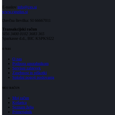
E-naslov
info@cgs.si
www.cgsplus.si
Davčna številka: SI 66667011
Transakcijski račun
SI56 3400 0102 3683 365
Sparkasse d.d., BIC KSPKSI22
O NAS
O nas
Podpora uporabnikom
Servisni zahtevek
Zasebnost in piškotki
Splošni pogoji poslovanja
MOJ RAČUN
Moj račun
Košarica
Seznam želja
Primerjalnik