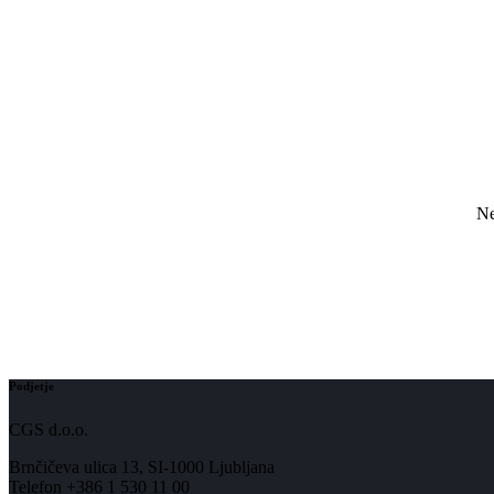
Ne
Podjetje
CGS d.o.o.
Brnčičeva ulica 13, SI-1000 Ljubljana
Telefon +386 1 530 11 00