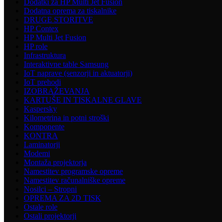
Dodatki za HP Multi Jet Fusion
Dodatna oprema za tiskalnike
DRUGE STORITVE
HP Contex
HP Multi Jet Fusion
HP role
Infrastruktura
Interaktivne table Samsung
IoT naprave (senzorji in aktuatorji)
IoT prehodi
IZOBRAŽEVANJA
KARTUŠE IN TISKALNE GLAVE
Kaspersky
Kilometrina in potni stroški
Komponente
KONTRA
Laminatorji
Modemi
Montaža projektorja
Namestitev programske opreme
Namestitev računalniške opreme
Nosilci – Stropni
OPREMA ZA 2D TISK
Ostale role
Ostali projektorji