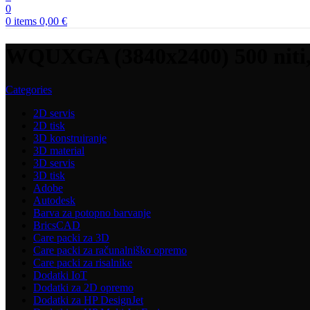
0
0
items
0,00
€
WQUXGA (3840x2400) 500 niti,
Categories
2D servis
2D tisk
3D konstruiranje
3D material
3D servis
3D tisk
Adobe
Autodesk
Barva za potopno barvanje
BricsCAD
Care packi za 3D
Care packi za računalniško opremo
Care packi za risalnike
Dodatki IoT
Dodatki za 2D opremo
Dodatki za HP DesignJet