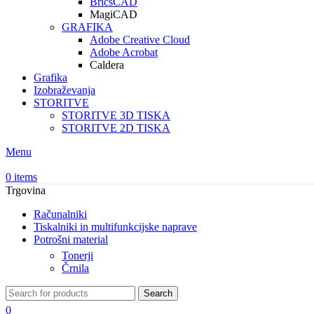
BricsCAD
MagiCAD
GRAFIKA
Adobe Creative Cloud
Adobe Acrobat
Caldera
Grafika
Izobraževanja
STORITVE
STORITVE 3D TISKA
STORITVE 2D TISKA
Menu
0
items
Trgovina
Računalniki
Tiskalniki in multifunkcijske naprave
Potrošni material
Tonerji
Črnila
Search
0