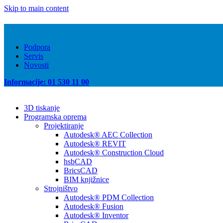
Skip to main content
Podpora
Servis
Novosti
Informacije: 01 530 11 00
3D tiskanje
Programska oprema
Projektiranje
Autodesk® AEC Collection
Autodesk® REVIT
Autodesk® Construction Cloud
hsbCAD
BricsCAD
BIM knjižnice
Strojništvo
Autodesk® PDM Collection
Autodesk® Fusion
Autodesk® Inventor