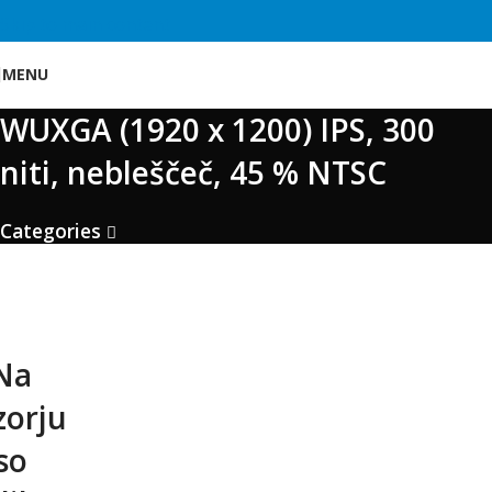
Skip to main content
MENU
WUXGA (1920 x 1200) IPS, 300
niti, nebleščeč, 45 % NTSC
Categories
Na
zorju
so