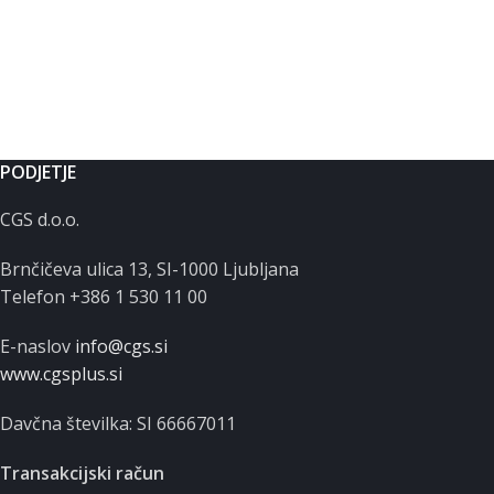
PODJETJE
CGS d.o.o.
Brnčičeva ulica 13, SI-1000 Ljubljana
Telefon +386 1 530 11 00
E-naslov
info@cgs.si
www.cgsplus.si
Davčna številka: SI 66667011
Transakcijski račun