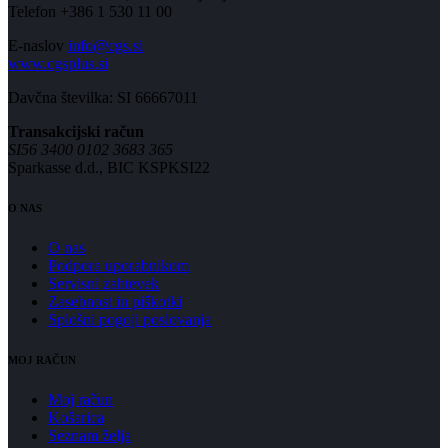
Telefon +386 1 530 11 00
E-naslov
info@cgs.si
www.cgsplus.si
Davčna številka: SI 66667011
Transakcijski račun
SI56 3400 0102 3683 365
Sparkasse d.d., BIC KSPKSI22
O NAS
O nas
Podpora uporabnikom
Servisni zahtevek
Zasebnost in piškotki
Splošni pogoji poslovanja
MOJ RAČUN
Moj račun
Košarica
Seznam želja