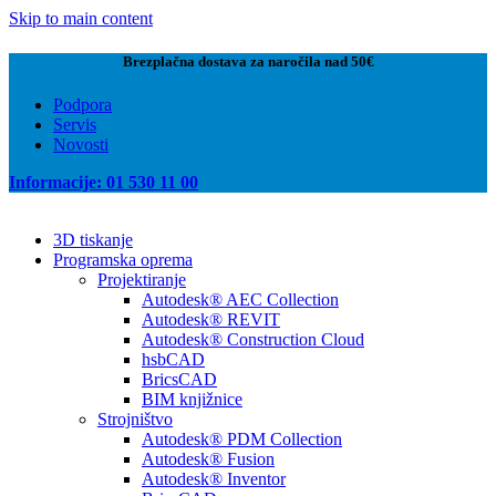
Skip to main content
Brezplačna dostava za naročila nad 50€
Podpora
Servis
Novosti
Informacije: 01 530 11 00
3D tiskanje
Programska oprema
Projektiranje
Autodesk® AEC Collection
Autodesk® REVIT
Autodesk® Construction Cloud
hsbCAD
BricsCAD
BIM knjižnice
Strojništvo
Autodesk® PDM Collection
Autodesk® Fusion
Autodesk® Inventor