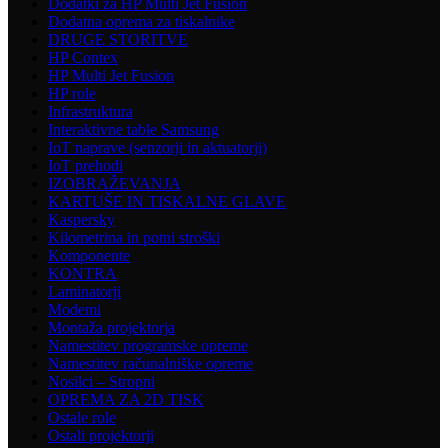
Dodatki za HP Multi Jet Fusion
Dodatna oprema za tiskalnike
DRUGE STORITVE
HP Contex
HP Multi Jet Fusion
HP role
Infrastruktura
Interaktivne table Samsung
IoT naprave (senzorji in aktuatorji)
IoT prehodi
IZOBRAŽEVANJA
KARTUŠE IN TISKALNE GLAVE
Kaspersky
Kilometrina in potni stroški
Komponente
KONTRA
Laminatorji
Modemi
Montaža projektorja
Namestitev programske opreme
Namestitev računalniške opreme
Nosilci – Stropni
OPREMA ZA 2D TISK
Ostale role
Ostali projektorji