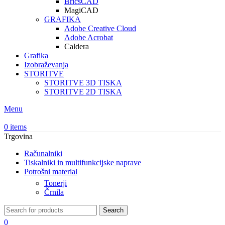
BricsCAD
MagiCAD
GRAFIKA
Adobe Creative Cloud
Adobe Acrobat
Caldera
Grafika
Izobraževanja
STORITVE
STORITVE 3D TISKA
STORITVE 2D TISKA
Menu
0
items
Trgovina
Računalniki
Tiskalniki in multifunkcijske naprave
Potrošni material
Tonerji
Črnila
Search
0