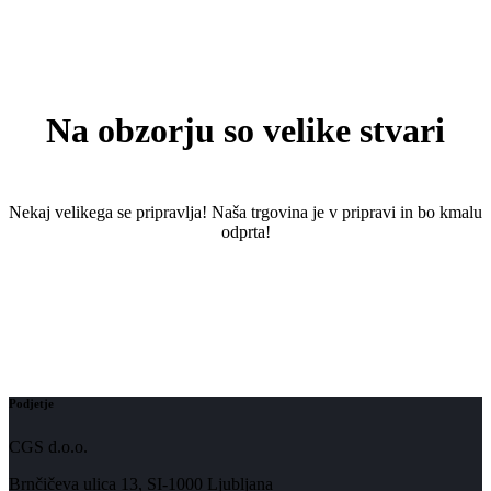
Na obzorju so velike stvari
Nekaj ​​velikega se pripravlja! Naša trgovina je v pripravi in ​​bo kmalu
odprta!
Podjetje
CGS d.o.o.
Brnčičeva ulica 13, SI-1000 Ljubljana