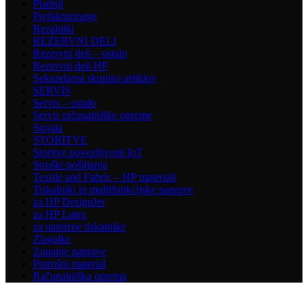
Pladnji
Prefakturiranje
Rezalniki
REZERVNI DELI
Rezervni deli – ostalo
Rezervni deli HP
Sekundarna skupina artiklov
SERVIS
Servis – ostalo
Servis računalniške opreme
Stojala
STORITVE
Storitve povezljivosti IoT
Stroški pošiljanja
Textile and Fabric – HP materiali
Tiskalniki in multifunkcijske naprave
za HP DesignJet
za HP Latex
za namizne tiskalnike
Zlagalke
Zunanje naprave
Potrošni material
Računalniška oprema