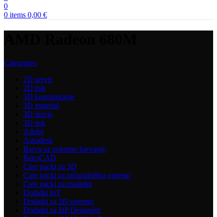
0
0
items
0,00
€
AMD Radeon 680M
Categories
2D servis
2D tisk
3D konstruiranje
3D material
3D servis
3D tisk
Adobe
Autodesk
Barva za potopno barvanje
BricsCAD
Care packi za 3D
Care packi za računalniško opremo
Care packi za risalnike
Dodatki IoT
Dodatki za 2D opremo
Dodatki za HP DesignJet