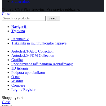
Primerjalnik
© 2025, CGS Plus Trgovina. Vse pravice pridržane.
Close
Search
Navigacija
Trgovina
Računalniki
Tiskalniki in multifunkcijske naprave
Autodesk® AEC Collection
Autodesk® PDM Collection
Grafika
Specializirana računalniška izobraževanja
3D tiskanje
Podpora uporabnikom
O nas
Wishlist
Compare
Login / Register
Shopping cart
Close