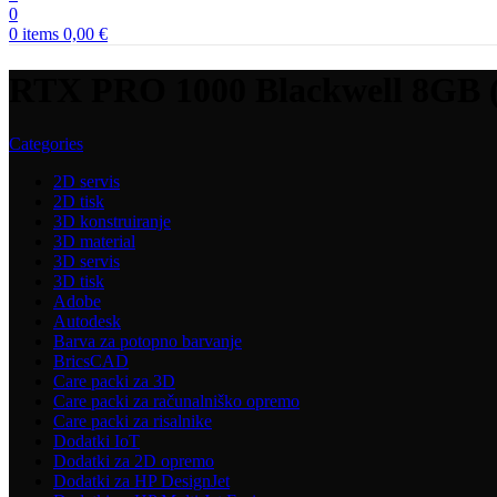
0
0
items
0,00
€
RTX PRO 1000 Blackwell 8GB
Categories
2D servis
2D tisk
3D konstruiranje
3D material
3D servis
3D tisk
Adobe
Autodesk
Barva za potopno barvanje
BricsCAD
Care packi za 3D
Care packi za računalniško opremo
Care packi za risalnike
Dodatki IoT
Dodatki za 2D opremo
Dodatki za HP DesignJet