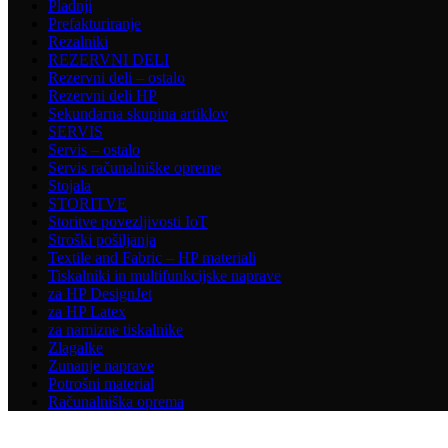
Pladnji
Prefakturiranje
Rezalniki
REZERVNI DELI
Rezervni deli – ostalo
Rezervni deli HP
Sekundarna skupina artiklov
SERVIS
Servis – ostalo
Servis računalniške opreme
Stojala
STORITVE
Storitve povezljivosti IoT
Stroški pošiljanja
Textile and Fabric – HP materiali
Tiskalniki in multifunkcijske naprave
za HP DesignJet
za HP Latex
za namizne tiskalnike
Zlagalke
Zunanje naprave
Potrošni material
Računalniška oprema