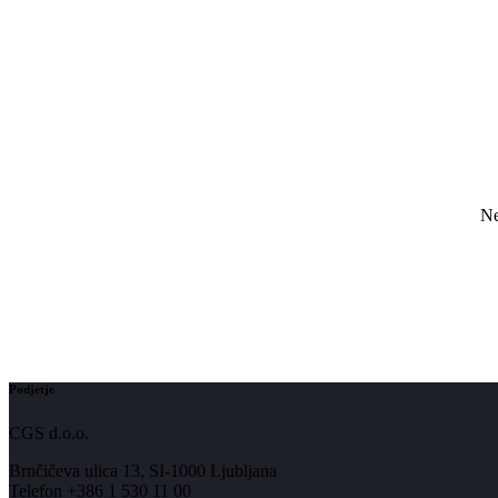
Ne
Podjetje
CGS d.o.o.
Brnčičeva ulica 13, SI-1000 Ljubljana
Telefon +386 1 530 11 00