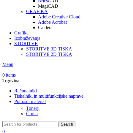
BricsCAD
MagiCAD
GRAFIKA
Adobe Creative Cloud
Adobe Acrobat
Caldera
Grafika
Izobraževanja
STORITVE
STORITVE 3D TISKA
STORITVE 2D TISKA
Menu
0
items
Trgovina
Računalniki
Tiskalniki in multifunkcijske naprave
Potrošni material
Tonerji
Črnila
Search
0