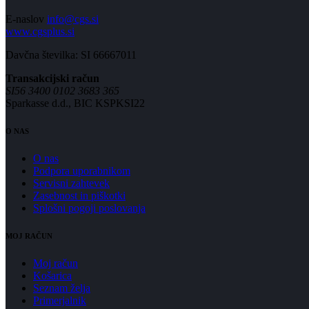
E-naslov
info@cgs.si
www.cgsplus.si
Davčna številka: SI 66667011
Transakcijski račun
SI56 3400 0102 3683 365
Sparkasse d.d., BIC KSPKSI22
O NAS
O nas
Podpora uporabnikom
Servisni zahtevek
Zasebnost in piškotki
Splošni pogoji poslovanja
MOJ RAČUN
Moj račun
Košarica
Seznam želja
Primerjalnik