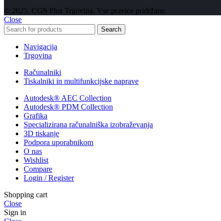
© 2025, CGS Plus Trgovina. Vse pravice pridržane.
Close
Search
Navigacija
Trgovina
Računalniki
Tiskalniki in multifunkcijske naprave
Autodesk® AEC Collection
Autodesk® PDM Collection
Grafika
Specializirana računalniška izobraževanja
3D tiskanje
Podpora uporabnikom
O nas
Wishlist
Compare
Login / Register
Shopping cart
Close
Sign in