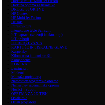
Dodatki za HP Multi Jet Fusion
Dodatna oprema za tiskalnike
DRUGE STORITVE
HP Contex
HP Multi Jet Fusion
HP role
Infrastruktura
Interaktivne table Samsung
IoT naprave (senzorji in aktuatorji)
IoT prehodi
IZOBRAŽEVANJA
KARTUŠE IN TISKALNE GLAVE
Kaspersky
Kilometrina in potni stroški
Komponente
KONTRA
Laminatorji
Modemi
Montaža projektorja
Namestitev programske opreme
Namestitev računalniške opreme
Nosilci – Stropni
OPREMA ZA 2D TISK
Ostale role
Ostali projektorji