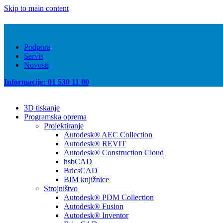
Skip to main content
Podpora
Servis
Novosti
Informacije: 01 530 11 00
3D tiskanje
Programska oprema
Projektiranje
Autodesk® AEC Collection
Autodesk® REVIT
Autodesk® Construction Cloud
hsbCAD
BricsCAD
BIM knjižnice
Strojništvo
Autodesk® PDM Collection
Autodesk® Fusion
Autodesk® Inventor