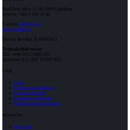
Brnčičeva ulica 13, SI-1000 Ljubljana
Telefon +386 1 530 11 00
E-naslov
info@cgs.si
www.cgsplus.si
Davčna številka: SI 66667011
Transakcijski račun
SI56 3400 0102 3683 365
Sparkasse d.d., BIC KSPKSI22
O NAS
O nas
Podpora uporabnikom
Servisni zahtevek
Zasebnost in piškotki
Splošni pogoji poslovanja
MOJ RAČUN
Moj račun