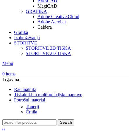
BricsCAD
MagiCAD
GRAFIKA
Adobe Creative Cloud
Adobe Acrobat
Caldera
Grafika
Izobraževanja
STORITVE
STORITVE 3D TISKA
STORITVE 2D TISKA
Menu
0
items
Trgovina
Računalniki
Tiskalniki in multifunkcijske naprave
Potrošni material
Tonerji
Črnila
Search
0