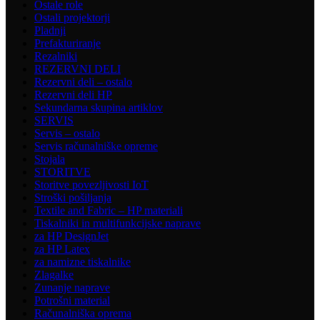
Ostale role
Ostali projektorji
Pladnji
Prefakturiranje
Rezalniki
REZERVNI DELI
Rezervni deli – ostalo
Rezervni deli HP
Sekundarna skupina artiklov
SERVIS
Servis – ostalo
Servis računalniške opreme
Stojala
STORITVE
Storitve povezljivosti IoT
Stroški pošiljanja
Textile and Fabric – HP materiali
Tiskalniki in multifunkcijske naprave
za HP DesignJet
za HP Latex
za namizne tiskalnike
Zlagalke
Zunanje naprave
Potrošni material
Računalniška oprema