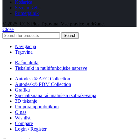
Košarica
Seznam želja
Primerjalnik
© 2025, CGS Plus Trgovina. Vse pravice pridržane.
Close
Search
Navigacija
Trgovina
Računalniki
Tiskalniki in multifunkcijske naprave
Autodesk® AEC Collection
Autodesk® PDM Collection
Grafika
Specializirana računalniška izobraževanja
3D tiskanje
Podpora uporabnikom
O nas
Wishlist
Compare
Login / Register