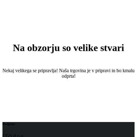
Na obzorju so velike stvari
Nekaj ​​velikega se pripravlja! Naša trgovina je v pripravi in ​​bo kmalu
odprta!
Podjetje
CGS d.o.o.