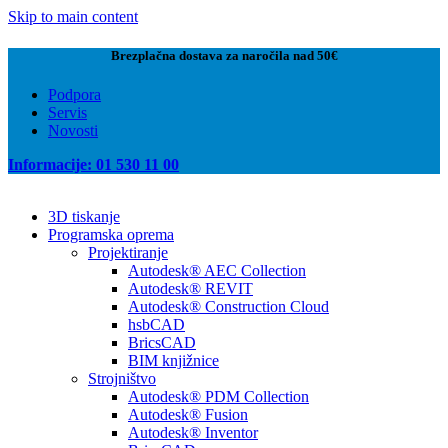
Skip to main content
Brezplačna dostava za naročila nad 50€
Podpora
Servis
Novosti
Informacije: 01 530 11 00
3D tiskanje
Programska oprema
Projektiranje
Autodesk® AEC Collection
Autodesk® REVIT
Autodesk® Construction Cloud
hsbCAD
BricsCAD
BIM knjižnice
Strojništvo
Autodesk® PDM Collection
Autodesk® Fusion
Autodesk® Inventor