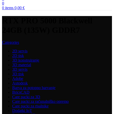
0
0
items
0,00
€
RTX PRO 5000 Blackwell
24GB (135W) GDDR7
Categories
2D servis
2D tisk
3D konstruiranje
3D material
3D servis
3D tisk
Adobe
Autodesk
Barva za potopno barvanje
BricsCAD
Care packi za 3D
Care packi za računalniško opremo
Care packi za risalnike
Dodatki IoT