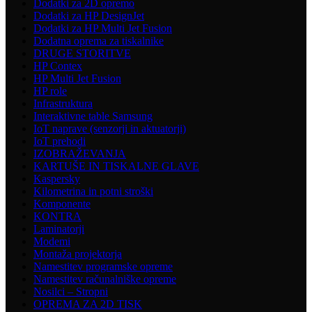
Dodatki za 2D opremo
Dodatki za HP DesignJet
Dodatki za HP Multi Jet Fusion
Dodatna oprema za tiskalnike
DRUGE STORITVE
HP Contex
HP Multi Jet Fusion
HP role
Infrastruktura
Interaktivne table Samsung
IoT naprave (senzorji in aktuatorji)
IoT prehodi
IZOBRAŽEVANJA
KARTUŠE IN TISKALNE GLAVE
Kaspersky
Kilometrina in potni stroški
Komponente
KONTRA
Laminatorji
Modemi
Montaža projektorja
Namestitev programske opreme
Namestitev računalniške opreme
Nosilci – Stropni
OPREMA ZA 2D TISK