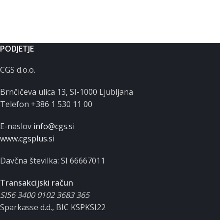
PODJETJE
CGS d.o.o.
Brnčičeva ulica 13, SI-1000 Ljubljana
Telefon +386 1 530 11 00
E-naslov
info@cgs.si
www.cgsplus.si
Davčna številka: SI 66667011
Transakcijski račun
SI56 3400 0102 3683 365
Sparkasse d.d., BIC KSPKSI22