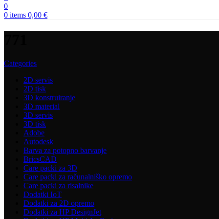
0
0
items
0,00
€
771
Categories
2D servis
2D tisk
3D konstruiranje
3D material
3D servis
3D tisk
Adobe
Autodesk
Barva za potopno barvanje
BricsCAD
Care packi za 3D
Care packi za računalniško opremo
Care packi za risalnike
Dodatki IoT
Dodatki za 2D opremo
Dodatki za HP DesignJet