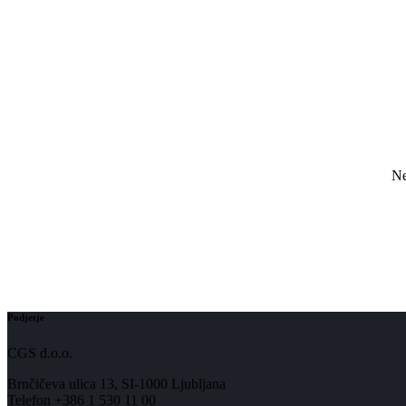
Ne
Podjetje
CGS d.o.o.
Brnčičeva ulica 13, SI-1000 Ljubljana
Telefon +386 1 530 11 00