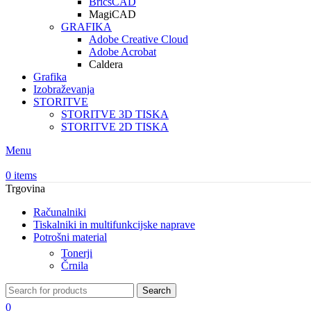
BricsCAD
MagiCAD
GRAFIKA
Adobe Creative Cloud
Adobe Acrobat
Caldera
Grafika
Izobraževanja
STORITVE
STORITVE 3D TISKA
STORITVE 2D TISKA
Menu
0
items
Trgovina
Računalniki
Tiskalniki in multifunkcijske naprave
Potrošni material
Tonerji
Črnila
Search
0