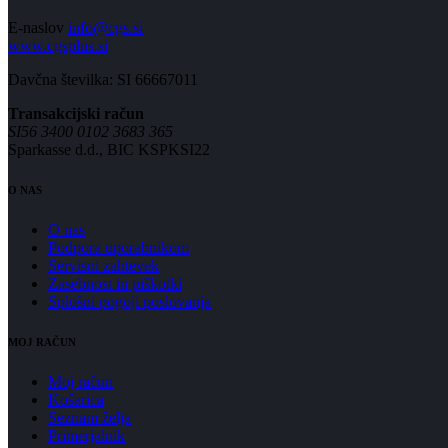
E-naslov
info@cgs.si
www.cgsplus.si
Davčna številka: SI 66667011
Transakcijski račun
SI56 3400 0102 3683 365
Sparkasse d.d., BIC KSPKSI22
O NAS
O nas
Podpora uporabnikom
Servisni zahtevek
Zasebnost in piškotki
Splošni pogoji poslovanja
MOJ RAČUN
Moj račun
Košarica
Seznam želja
Primerjalnik