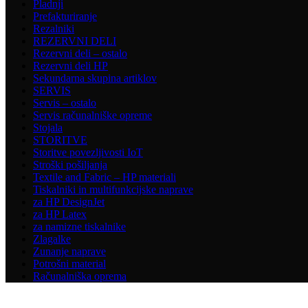
Pladnji
Prefakturiranje
Rezalniki
REZERVNI DELI
Rezervni deli – ostalo
Rezervni deli HP
Sekundarna skupina artiklov
SERVIS
Servis – ostalo
Servis računalniške opreme
Stojala
STORITVE
Storitve povezljivosti IoT
Stroški pošiljanja
Textile and Fabric – HP materiali
Tiskalniki in multifunkcijske naprave
za HP DesignJet
za HP Latex
za namizne tiskalnike
Zlagalke
Zunanje naprave
Potrošni material
Računalniška oprema