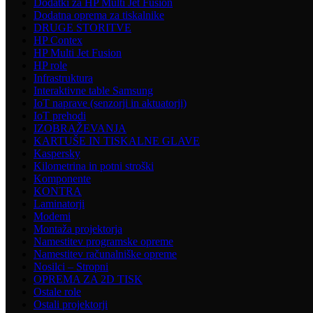
Dodatki za HP Multi Jet Fusion
Dodatna oprema za tiskalnike
DRUGE STORITVE
HP Contex
HP Multi Jet Fusion
HP role
Infrastruktura
Interaktivne table Samsung
IoT naprave (senzorji in aktuatorji)
IoT prehodi
IZOBRAŽEVANJA
KARTUŠE IN TISKALNE GLAVE
Kaspersky
Kilometrina in potni stroški
Komponente
KONTRA
Laminatorji
Modemi
Montaža projektorja
Namestitev programske opreme
Namestitev računalniške opreme
Nosilci – Stropni
OPREMA ZA 2D TISK
Ostale role
Ostali projektorji