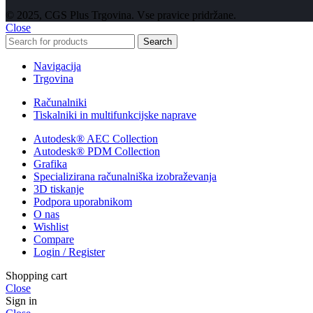
© 2025, CGS Plus Trgovina. Vse pravice pridržane.
Close
Search
Navigacija
Trgovina
Računalniki
Tiskalniki in multifunkcijske naprave
Autodesk® AEC Collection
Autodesk® PDM Collection
Grafika
Specializirana računalniška izobraževanja
3D tiskanje
Podpora uporabnikom
O nas
Wishlist
Compare
Login / Register
Shopping cart
Close
Sign in