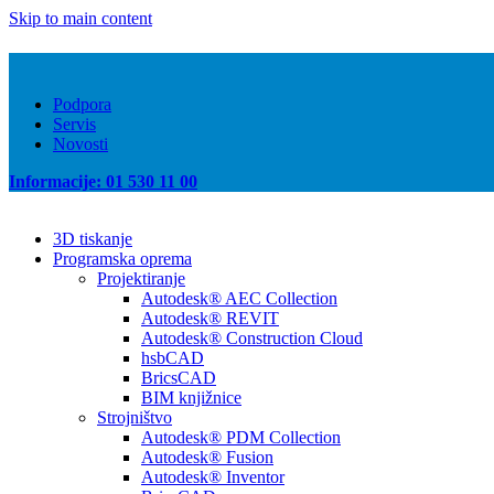
Skip to main content
Podpora
Servis
Novosti
Informacije: 01 530 11 00
3D tiskanje
Programska oprema
Projektiranje
Autodesk® AEC Collection
Autodesk® REVIT
Autodesk® Construction Cloud
hsbCAD
BricsCAD
BIM knjižnice
Strojništvo
Autodesk® PDM Collection
Autodesk® Fusion
Autodesk® Inventor