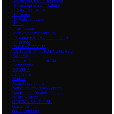
Dodatki za HP Multi Jet Fusion
Dodatna oprema za tiskalnike
DRUGE STORITVE
HP Contex
HP Multi Jet Fusion
HP role
Infrastruktura
Interaktivne table Samsung
IoT naprave (senzorji in aktuatorji)
IoT prehodi
IZOBRAŽEVANJA
KARTUŠE IN TISKALNE GLAVE
Kaspersky
Kilometrina in potni stroški
Komponente
KONTRA
Laminatorji
Modemi
Montaža projektorja
Namestitev programske opreme
Namestitev računalniške opreme
Nosilci – Stropni
OPREMA ZA 2D TISK
Ostale role
Ostali projektorji