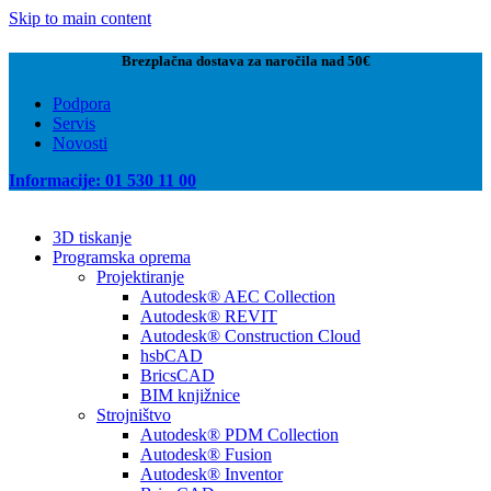
Skip to main content
Brezplačna dostava za naročila nad 50€
Podpora
Servis
Novosti
Informacije: 01 530 11 00
3D tiskanje
Programska oprema
Projektiranje
Autodesk® AEC Collection
Autodesk® REVIT
Autodesk® Construction Cloud
hsbCAD
BricsCAD
BIM knjižnice
Strojništvo
Autodesk® PDM Collection
Autodesk® Fusion
Autodesk® Inventor