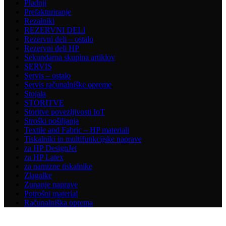
Pladnji
Prefakturiranje
Rezalniki
REZERVNI DELI
Rezervni deli – ostalo
Rezervni deli HP
Sekundarna skupina artiklov
SERVIS
Servis – ostalo
Servis računalniške opreme
Stojala
STORITVE
Storitve povezljivosti IoT
Stroški pošiljanja
Textile and Fabric – HP materiali
Tiskalniki in multifunkcijske naprave
za HP DesignJet
za HP Latex
za namizne tiskalnike
Zlagalke
Zunanje naprave
Potrošni material
Računalniška oprema