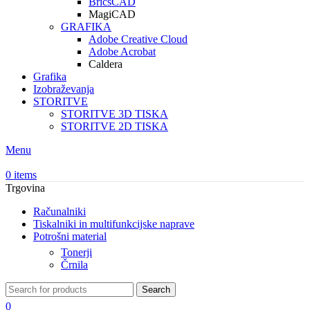
BricsCAD
MagiCAD
GRAFIKA
Adobe Creative Cloud
Adobe Acrobat
Caldera
Grafika
Izobraževanja
STORITVE
STORITVE 3D TISKA
STORITVE 2D TISKA
Menu
0
items
Trgovina
Računalniki
Tiskalniki in multifunkcijske naprave
Potrošni material
Tonerji
Črnila
Search
0