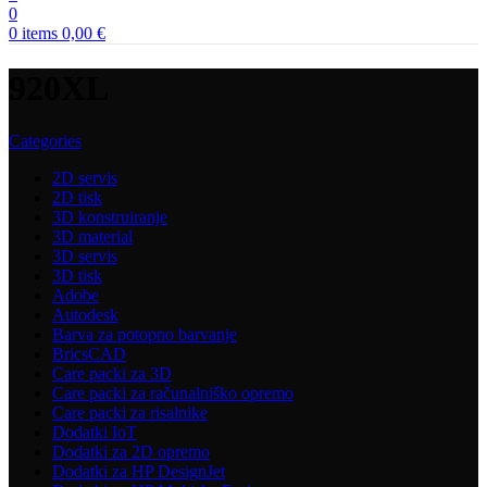
0
0
items
0,00
€
920XL
Categories
2D servis
2D tisk
3D konstruiranje
3D material
3D servis
3D tisk
Adobe
Autodesk
Barva za potopno barvanje
BricsCAD
Care packi za 3D
Care packi za računalniško opremo
Care packi za risalnike
Dodatki IoT
Dodatki za 2D opremo
Dodatki za HP DesignJet