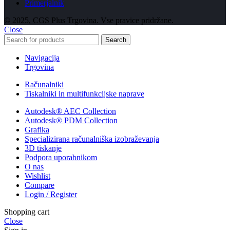
Primerjalnik
© 2025, CGS Plus Trgovina. Vse pravice pridržane.
Close
Search
Navigacija
Trgovina
Računalniki
Tiskalniki in multifunkcijske naprave
Autodesk® AEC Collection
Autodesk® PDM Collection
Grafika
Specializirana računalniška izobraževanja
3D tiskanje
Podpora uporabnikom
O nas
Wishlist
Compare
Login / Register
Shopping cart
Close