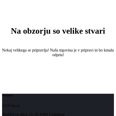
Na obzorju so velike stvari
Nekaj ​​velikega se pripravlja! Naša trgovina je v pripravi in ​​bo kmalu
odprta!
Podjetje
CGS d.o.o.
Brnčičeva ulica 13, SI-1000 Ljubljana