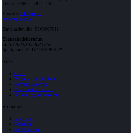
Telefon +386 1 530 11 00
E-naslov
info@cgs.si
www.cgsplus.si
Davčna številka: SI 66667011
Transakcijski račun
SI56 3400 0102 3683 365
Sparkasse d.d., BIC KSPKSI22
O NAS
O nas
Podpora uporabnikom
Servisni zahtevek
Zasebnost in piškotki
Splošni pogoji poslovanja
MOJ RAČUN
Moj račun
Košarica
Seznam želja