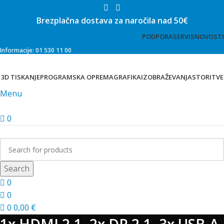
Skip to main content
Brezplačna dostava za naročila nad 50€
PODPORA
SERVIS
NOVOSTI
Informacije: 01 530 11 00
3D TISKANJE
PROGRAMSKA OPREMA
GRAFIKA
IZOBRAŽEVANJA
STORITVE
Menu
0
Trgovina
Search
0
0
0
0,00
€