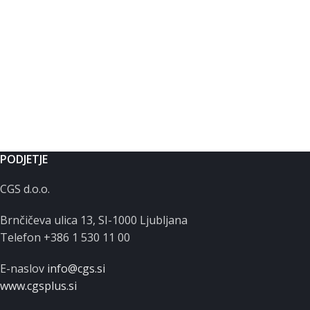
PODJETJE
CGS d.o.o.
Brnčičeva ulica 13, SI-1000 Ljubljana
Telefon +386 1 530 11 00
E-naslov
info@cgs.si
www.cgsplus.si