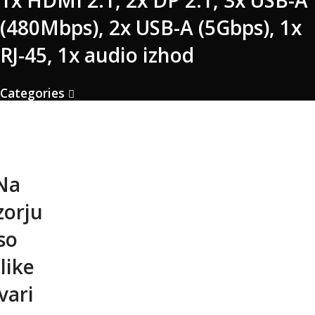
1x HDMI 2.1, 2x DP 2.1, 3x USB-A
(480Mbps), 2x USB-A (5Gbps), 1x
RJ-45, 1x audio izhod
Categories
Na
zorju
so
like
vari