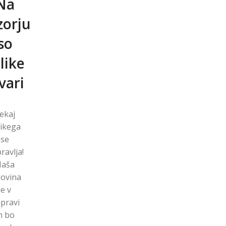
Na
zorju
so
like
vari
kaj ​​
likega
se
ravlja!
aša
govina
je v
ipravi
n ​​bo