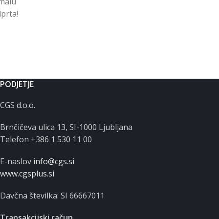
malu
prta!
PODJETJE
CGS d.o.o.
Brnčičeva ulica 13, SI-1000 Ljubljana
Telefon +386 1 530 11 00
E-naslov
info@cgs.si
www.cgsplus.si
Davčna številka: SI 66667011
Transakcijski račun