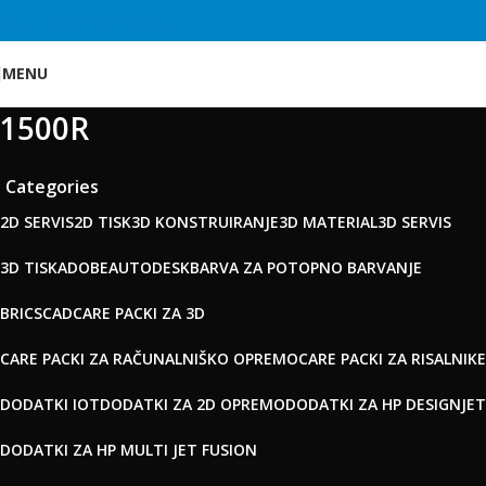
Skip to main content
MENU
1500R
Categories
2D SERVIS
2D TISK
3D KONSTRUIRANJE
3D MATERIAL
3D SERVIS
3D TISK
ADOBE
AUTODESK
BARVA ZA POTOPNO BARVANJE
BRICSCAD
CARE PACKI ZA 3D
CARE PACKI ZA RAČUNALNIŠKO OPREMO
CARE PACKI ZA RISALNIKE
DODATKI IOT
DODATKI ZA 2D OPREMO
DODATKI ZA HP DESIGNJET
DODATKI ZA HP MULTI JET FUSION