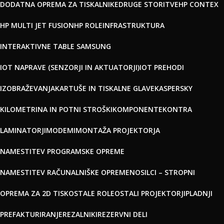
DODATNA OPREMA ZA TISKALNIKE
DRUGE STORITVE
HP CONTEX
HP MULTI JET FUSION
HP ROLE
INFRASTRUKTURA
INTERAKTIVNE TABLE SAMSUNG
IOT NAPRAVE (SENZORJI IN AKTUATORJI)
IOT PREHODI
IZOBRAŽEVANJA
KARTUŠE IN TISKALNE GLAVE
KASPERSKY
KILOMETRINA IN POTNI STROŠKI
KOMPONENTE
KONTRA
LAMINATORJI
MODEMI
MONTAŽA PROJEKTORJA
NAMESTITEV PROGRAMSKE OPREME
NAMESTITEV RAČUNALNIŠKE OPREME
NOSILCI – STROPNI
OPREMA ZA 2D TISK
OSTALE ROLE
OSTALI PROJEKTORJI
PLADNJI
PREFAKTURIRANJE
REZALNIKI
REZERVNI DELI